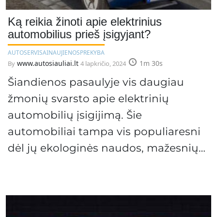
Ką reikia žinoti apie elektrinius
automobilius prieš įsigyjant?
AUTOSERVISAI
NAUJIENOS
PREKYBA
www.autosiauliai.lt
1m 30s
By
4 lapkričio, 2024
Šiandienos pasaulyje vis daugiau
žmonių svarsto apie elektrinių
automobilių įsigijimą. Šie
automobiliai tampa vis populiaresni
dėl jų ekologinės naudos, mažesnių…