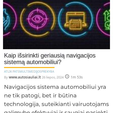
Kaip išsirinkti geriausią navigacijos
sistemą automobiliui?
ATLIK PATS
MULTIMEDIJOS
PREKYBA
www.autosiauliai.lt
1m 53s
By
26 liepos, 2024
Navigacijos sistema automobiliui yra
ne tik patogi, bet ir būtina
technologija, suteikianti vairuotojams
galimybę efektyviai ir saugiai pasiekti