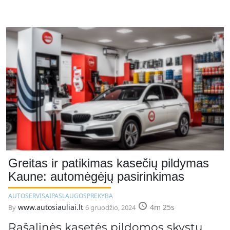
Greitas ir patikimas kasečių pildymas
Kaune: automėgėjų pasirinkimas
AUTOSERVISAI
PASLAUGOS
PREKYBA
www.autosiauliai.lt
4m 25s
By
6 gruodžio, 2024
Rašalinės kasetės pildomos skystu