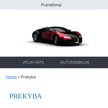
Skip
Pranešimai
to
main
content
ATLIK PATS
AUTOMOBILIAI
Home
»
Prekyba
PREKYBA