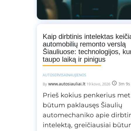
Kaip dirbtinis intelektas keiči
automobilių remonto verslą
Šiauliuose: technologijos, ku
taupo laiką ir pinigus
AUTOSERVISAI
NAUJIENOS
www.autosiauliai.lt
3m 9s
By
19 kovo, 2026
Prieš kokius penkerius metu
būtum paklausęs Šiaulių
automechaniko apie dirbti
intelektą, greičiausiai būt