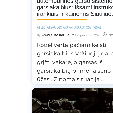
automobilinės garso sistemo
garsiakalbius: išsami instrukc
įrankiais ir kainomis Šiauliuo
ATLIK PATS
AUDIO APARATŪRA
AUTOSERVISAI
www.autosiauliai.lt
7m
By
17 gruodžio, 2025
Kodėl verta pačiam keisti
garsiakalbius Važiuoji į dar
grįžti vakare, o garsas iš
garsiakalbių primena seno 
ūžesį. Žinoma situacija,…