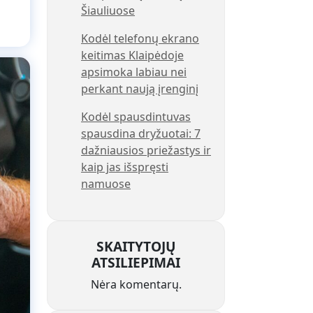
Šiauliuose
Kodėl telefonų ekrano
keitimas Klaipėdoje
apsimoka labiau nei
perkant naują įrenginį
Kodėl spausdintuvas
spausdina dryžuotai: 7
dažniausios priežastys ir
kaip jas išspręsti
namuose
SKAITYTOJŲ
ATSILIEPIMAI
Nėra komentarų.