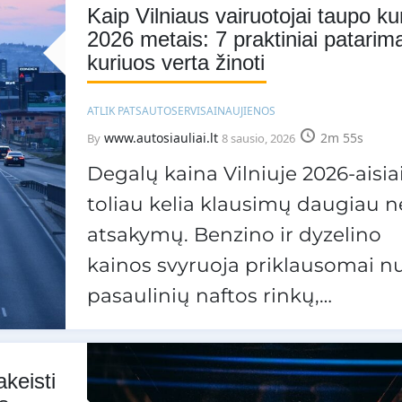
Kaip Vilniaus vairuotojai taupo ku
2026 metais: 7 praktiniai patarima
kuriuos verta žinoti
ATLIK PATS
AUTOSERVISAI
NAUJIENOS
www.autosiauliai.lt
2m 55s
By
8 sausio, 2026
Degalų kaina Vilniuje 2026-aisia
toliau kelia klausimų daugiau n
atsakymų. Benzino ir dyzelino
kainos svyruoja priklausomai n
pasaulinių naftos rinkų,…
keisti