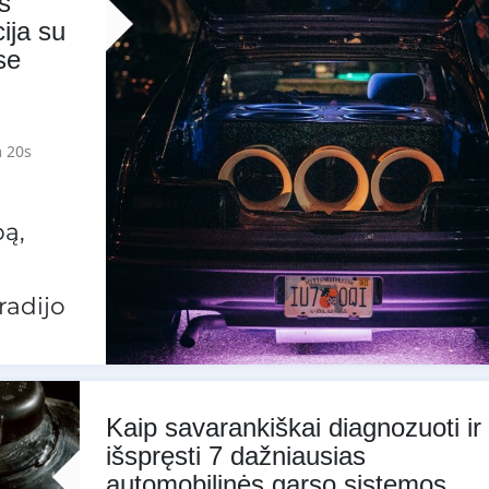
s
ija su
se
 20s
bą,
radijo
Kaip savarankiškai diagnozuoti ir
išspręsti 7 dažniausias
automobilinės garso sistemos