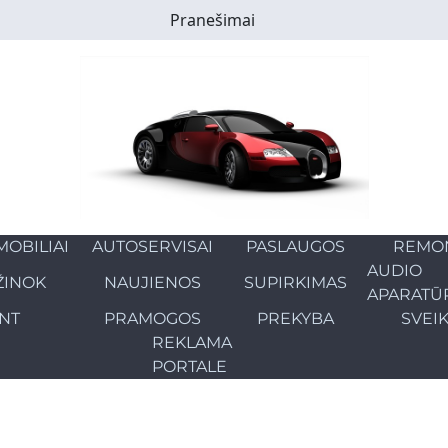
Pranešimai
OBILIAI
AUTOSERVISAI
PASLAUGOS
REMO
AUDIO
ŽINOK
NAUJIENOS
SUPIRKIMAS
APARATŪ
NT
PRAMOGOS
PREKYBA
SVEI
REKLAMA
PORTALE