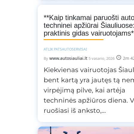
**Kaip tinkamai paruošti aut
techninei apžiūrai Šiauliuose
praktinis gidas vairuotojams*
ATLIK PATS
AUTOSERVISAI
www.autosiauliai.lt
2m 4
By
5 vasario, 2026
Kiekvienas vairuotojas Šiau
bent kartą yra jautęs tą n
virpėjimą pilve, kai artėja
techninės apžiūros diena. V
ruošiasi iš anksto,…