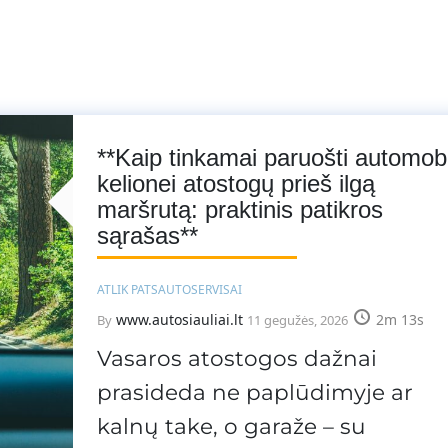
**Kaip tinkamai paruošti automobi
kelionei atostogų prieš ilgą
maršrutą: praktinis patikros
sąrašas**
ATLIK PATS
AUTOSERVISAI
www.autosiauliai.lt
2m 13s
By
11 gegužės, 2026
Vasaros atostogos dažnai
prasideda ne paplūdimyje ar
kalnų take, o garaže – su