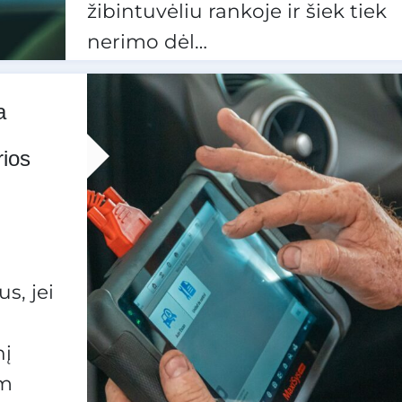
žibintuvėliu rankoje ir šiek tiek
nerimo dėl…
a
rios
s, jei
nį
um