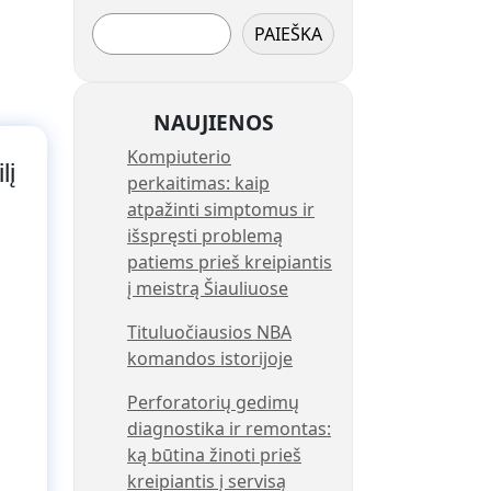
PAIEŠKA
NAUJIENOS
Kompiuterio
lį
perkaitimas: kaip
atpažinti simptomus ir
išspręsti problemą
patiems prieš kreipiantis
į meistrą Šiauliuose
Tituluočiausios NBA
komandos istorijoje
Perforatorių gedimų
diagnostika ir remontas:
ką būtina žinoti prieš
kreipiantis į servisą