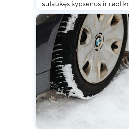
sulaukęs šypsenos ir replik
tai…