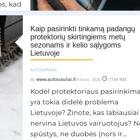
os, kad
Kaip pasirinkti tinkamą padangų
protektorių skirtingiems metų
sezonams ir kelio sąlygoms
Lietuvoje
AUTOSERVISAI
www.autosiauliai.lt
11m 43s
By
6 kovo, 2026
Kodėl protektoriaus pasirinkim
yra tokia didelė problema
Lietuvoje? Žinote, kas labiausiai
nervina Lietuvos vairuotojus? N
spūstys, ne duobės (nors ir…