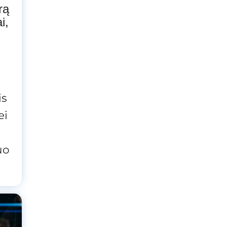
rą
i,
is
ei
uo