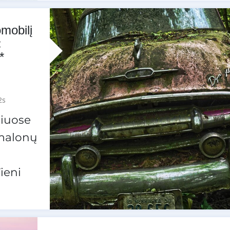
omobilį
:
*
2s
liuose
emalonų
ieni