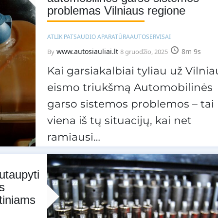
problemas Vilniaus regione
ATLIK PATS
AUDIO APARATŪRA
AUTOSERVISAI
www.autosiauliai.lt
8m 9s
By
8 gruodžio, 2025
Kai garsiakalbiai tyliau už Vilnia
eismo triukšmą Automobilinės
garso sistemos problemos – tai
viena iš tų situacijų, kai net
ramiausi…
sutaupyti
s
etiniams