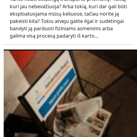
kuri jau nebevažiuoja? Arba tokią, kuri dar gali būti
eksploatuojama mūsų keliuose, tačiau norite ją
pakeisti kita? Tokiu atveju galite ilgai ir sudėtingai
bandyti ją parduoti fiziniams asmenims arba
galima visą procesą padaryti iš karto…