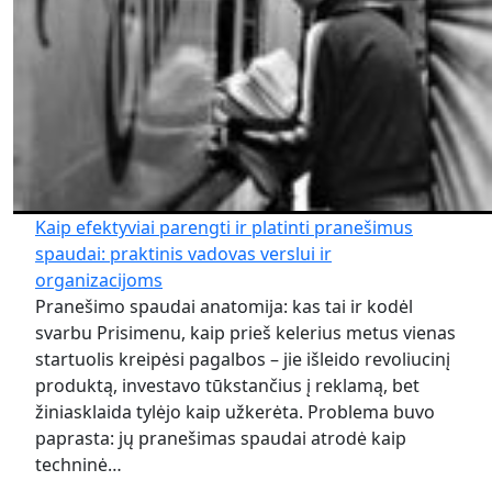
Kaip efektyviai parengti ir platinti pranešimus
spaudai: praktinis vadovas verslui ir
organizacijoms
Pranešimo spaudai anatomija: kas tai ir kodėl
svarbu Prisimenu, kaip prieš kelerius metus vienas
startuolis kreipėsi pagalbos – jie išleido revoliucinį
produktą, investavo tūkstančius į reklamą, bet
žiniasklaida tylėjo kaip užkerėta. Problema buvo
paprasta: jų pranešimas spaudai atrodė kaip
techninė…