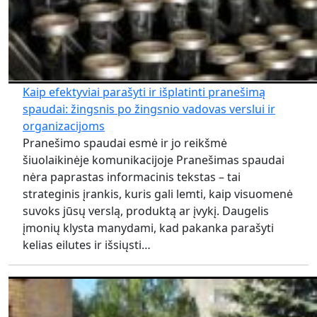
Kaip efektyviai parašyti ir išplatinti pranešimą
spaudai: žingsnis po žingsnio vadovas verslui ir
organizacijoms
Pranešimo spaudai esmė ir jo reikšmė
šiuolaikinėje komunikacijoje Pranešimas spaudai
nėra paprastas informacinis tekstas – tai
strateginis įrankis, kuris gali lemti, kaip visuomenė
suvoks jūsų verslą, produktą ar įvykį. Daugelis
įmonių klysta manydami, kad pakanka parašyti
kelias eilutes ir išsiųsti…