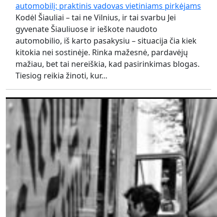
automobilį: praktinis vadovas vietiniams pirkėjams
Kodėl Šiauliai – tai ne Vilnius, ir tai svarbu Jei
gyvenate Šiauliuose ir ieškote naudoto
automobilio, iš karto pasakysiu – situacija čia kiek
kitokia nei sostinėje. Rinka mažesnė, pardavėjų
mažiau, bet tai nereiškia, kad pasirinkimas blogas.
Tiesiog reikia žinoti, kur…