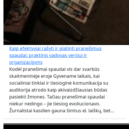
Kaip efektyviai rašyti ir platinti pranešimus
spaudai: praktinis vadovas verslui ir
organizacijoms
Kodėl pranešimai spaudai vis dar svarbūs
skaitmeninėje eroje Gyvename laikais, kai
socialiniai tinklai ir tiesioginė komunikacija su
auditorija atrodo kaip akivaizdžiausias būdas
pasiekti žmones. Tačiau pranešimai spaudai
niekur nedingo – jie tiesiog evoliucionavo.
Žurnalistai kasdien gauna šimtus el. laiškų, bet…