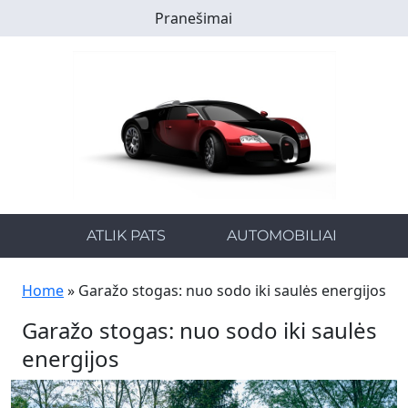
Skip
Pranešimai
to
main
content
ATLIK PATS
AUTOMOBILIAI
Home
»
Garažo stogas: nuo sodo iki saulės energijos
Garažo stogas: nuo sodo iki saulės
energijos