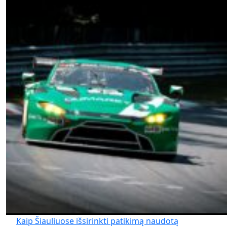
Kaip Šiauliuose išsirinkti patikimą naudotą