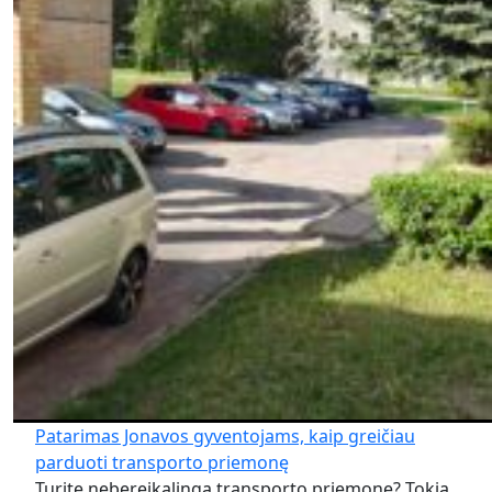
Patarimas Jonavos gyventojams, kaip greičiau
parduoti transporto priemonę
Turite nebereikalingą transporto priemonę? Tokią,