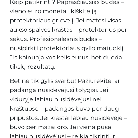
Kaip patikrinti? Paprasčiausias būdas –
vieno euro moneta. Įkiškite ją į
protektoriaus griovelį. Jei matosi visas
aukso spalvos kraštas – protektorius per
sekus. Profesionalesnis būdas –
nusipirkti protektoriaus gylio matuoklį.
Jis kainuoja vos kelis eurus, bet duoda
tikslų rezultatą.
Bet ne tik gylis svarbu! Pažiūrėkite, ar
padanga nusidėvėjusi tolygiai. Jei
viduryje labiau nusidėvėjusi nei
kraštuose – padangos buvo per daug
pripūstos. Jei kraštai labiau nusidėvėję –
buvo per mažai oro. Jei viena pusė
labiau nusidėvėjusi – reikia tikrinti ir