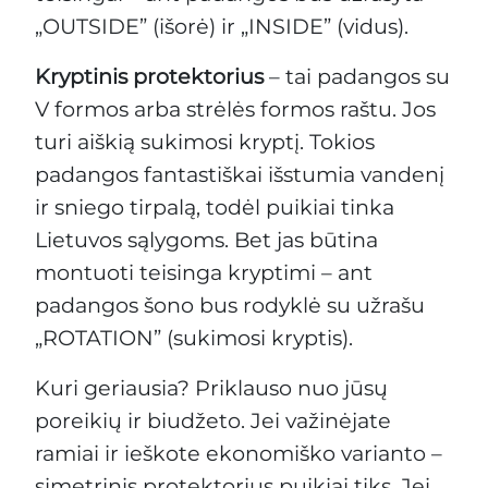
„OUTSIDE” (išorė) ir „INSIDE” (vidus).
Kryptinis protektorius
– tai padangos su
V formos arba strėlės formos raštu. Jos
turi aiškią sukimosi kryptį. Tokios
padangos fantastiškai išstumia vandenį
ir sniego tirpalą, todėl puikiai tinka
Lietuvos sąlygoms. Bet jas būtina
montuoti teisinga kryptimi – ant
padangos šono bus rodyklė su užrašu
„ROTATION” (sukimosi kryptis).
Kuri geriausia? Priklauso nuo jūsų
poreikių ir biudžeto. Jei važinėjate
ramiai ir ieškote ekonomiško varianto –
simetrinis protektorius puikiai tiks. Jei