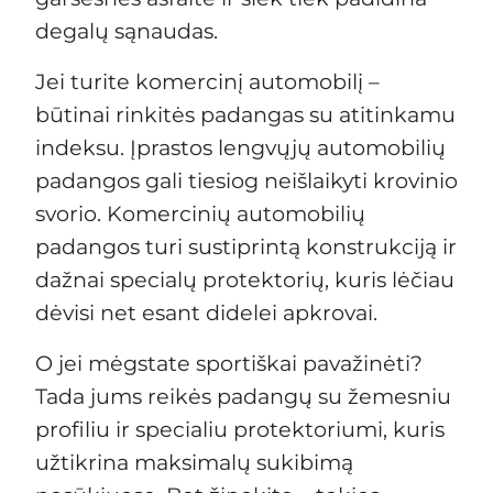
degalų sąnaudas.
Jei turite komercinį automobilį –
būtinai rinkitės padangas su atitinkamu
indeksu. Įprastos lengvųjų automobilių
padangos gali tiesiog neišlaikyti krovinio
svorio. Komercinių automobilių
padangos turi sustiprintą konstrukciją ir
dažnai specialų protektorių, kuris lėčiau
dėvisi net esant didelei apkrovai.
O jei mėgstate sportiškai pavažinėti?
Tada jums reikės padangų su žemesniu
profiliu ir specialiu protektoriumi, kuris
užtikrina maksimalų sukibimą