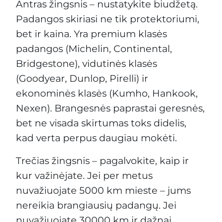
Antras žingsnis – nustatykite biudžetą.
Padangos skiriasi ne tik protektoriumi,
bet ir kaina. Yra premium klasės
padangos (Michelin, Continental,
Bridgestone), vidutinės klasės
(Goodyear, Dunlop, Pirelli) ir
ekonominės klasės (Kumho, Hankook,
Nexen). Brangesnės paprastai geresnės,
bet ne visada skirtumas toks didelis,
kad verta perpus daugiau mokėti.
Trečias žingsnis – pagalvokite, kaip ir
kur važinėjate. Jei per metus
nuvažiuojate 5000 km mieste – jums
nereikia brangiausių padangų. Jei
nuvažiuojate 30000 km ir dažnai