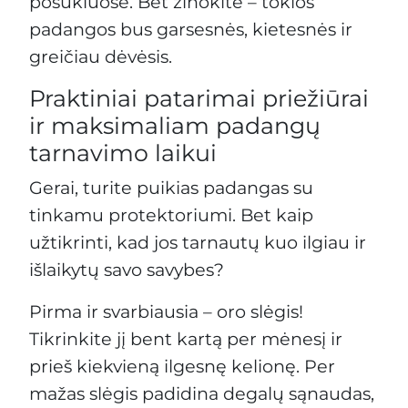
posūkiuose. Bet žinokite – tokios
padangos bus garsesnės, kietesnės ir
greičiau dėvėsis.
Praktiniai patarimai priežiūrai
ir maksimaliam padangų
tarnavimo laikui
Gerai, turite puikias padangas su
tinkamu protektoriumi. Bet kaip
užtikrinti, kad jos tarnautų kuo ilgiau ir
išlaikytų savo savybes?
Pirma ir svarbiausia – oro slėgis!
Tikrinkite jį bent kartą per mėnesį ir
prieš kiekvieną ilgesnę kelionę. Per
mažas slėgis padidina degalų sąnaudas,