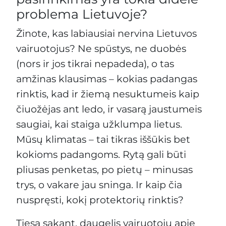
problema Lietuvoje?
Žinote, kas labiausiai nervina Lietuvos
vairuotojus? Ne spūstys, ne duobės
(nors ir jos tikrai nepadeda), o tas
amžinas klausimas – kokias padangas
rinktis, kad ir žiemą nesuktumeis kaip
čiuožėjas ant ledo, ir vasarą jaustumeis
saugiai, kai staiga užklumpa lietus.
Mūsų klimatas – tai tikras iššūkis bet
kokioms padangoms. Rytą gali būti
pliusas penketas, po pietų – minusas
trys, o vakare jau sninga. Ir kaip čia
nuspręsti, kokį protektorių rinktis?
Tiesą sakant, daugelis vairuotojų apie