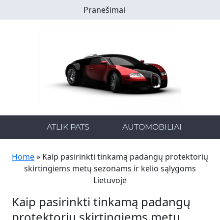
Skip
Pranešimai
to
main
content
ATLIK PATS
AUTOMOBILIAI
Home
»
Kaip pasirinkti tinkamą padangų protektorių
skirtingiems metų sezonams ir kelio sąlygoms
Lietuvoje
Kaip pasirinkti tinkamą padangų
protektorių skirtingiems metų