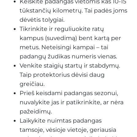
Keiskite padangas vietomis kas 10-15
tūkstančių kilometrų. Tai padės joms
dėvėtis tolygiai.
Tikrinkite ir reguliuokite ratų
kampus (suvedimą) bent kartą per
metus. Neteisingi kampai – tai
padangų žudikas numeris vienas.
Venkite staigių startų ir stabdymų.
Taip protektorius dėvisi daug
greičiau.
Prieš keisdami padangas sezonui,
nuvalykite jas ir patikrinkite, ar nėra
pažeidimų.
Laikykite nuimtas padangas
tamsoje, vėsioje vietoje, geriausia