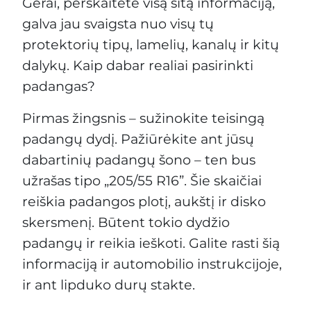
Gerai, perskaitėte visą šitą informaciją,
galva jau svaigsta nuo visų tų
protektorių tipų, lamelių, kanalų ir kitų
dalykų. Kaip dabar realiai pasirinkti
padangas?
Pirmas žingsnis – sužinokite teisingą
padangų dydį. Pažiūrėkite ant jūsų
dabartinių padangų šono – ten bus
užrašas tipo „205/55 R16”. Šie skaičiai
reiškia padangos plotį, aukštį ir disko
skersmenį. Būtent tokio dydžio
padangų ir reikia ieškoti. Galite rasti šią
informaciją ir automobilio instrukcijoje,
ir ant lipduko durų stakte.