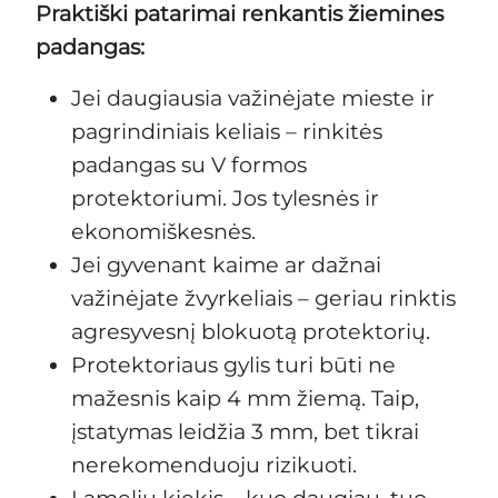
Praktiški patarimai renkantis žiemines
padangas:
Jei daugiausia važinėjate mieste ir
pagrindiniais keliais – rinkitės
padangas su V formos
protektoriumi. Jos tylesnės ir
ekonomiškesnės.
Jei gyvenant kaime ar dažnai
važinėjate žvyrkeliais – geriau rinktis
agresyvesnį blokuotą protektorių.
Protektoriaus gylis turi būti ne
mažesnis kaip 4 mm žiemą. Taip,
įstatymas leidžia 3 mm, bet tikrai
nerekomenduoju rizikuoti.
Lamelių kiekis – kuo daugiau, tuo