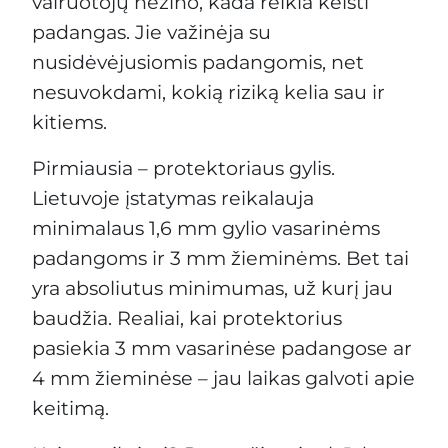
vairuotojų nežino, kada reikia keisti
padangas. Jie važinėja su
nusidėvėjusiomis padangomis, net
nesuvokdami, kokią riziką kelia sau ir
kitiems.
Pirmiausia – protektoriaus gylis.
Lietuvoje įstatymas reikalauja
minimalaus 1,6 mm gylio vasarinėms
padangoms ir 3 mm žieminėms. Bet tai
yra absoliutus minimumas, už kurį jau
baudžia. Realiai, kai protektorius
pasiekia 3 mm vasarinėse padangose ar
4 mm žieminėse – jau laikas galvoti apie
keitimą.