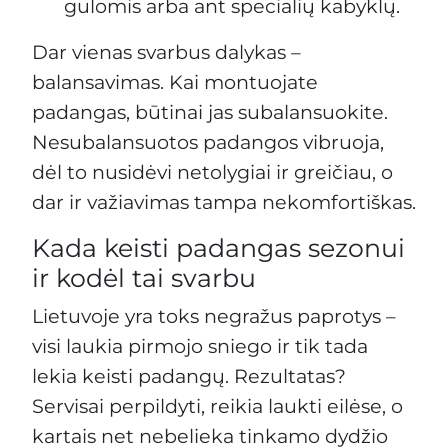
gulomis arba ant specialių kabyklų.
Dar vienas svarbus dalykas –
balansavimas. Kai montuojate
padangas, būtinai jas subalansuokite.
Nesubalansuotos padangos vibruoja,
dėl to nusidėvi netolygiai ir greičiau, o
dar ir važiavimas tampa nekomfortiškas.
Kada keisti padangas sezonui
ir kodėl tai svarbu
Lietuvoje yra toks negražus paprotys –
visi laukia pirmojo sniego ir tik tada
lekia keisti padangų. Rezultatas?
Servisai perpildyti, reikia laukti eilėse, o
kartais net nebelieka tinkamo dydžio