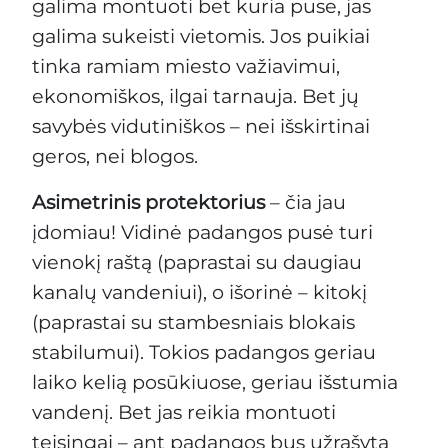
galima montuoti bet kuria puse, jas
galima sukeisti vietomis. Jos puikiai
tinka ramiam miesto važiavimui,
ekonomiškos, ilgai tarnauja. Bet jų
savybės vidutiniškos – nei išskirtinai
geros, nei blogos.
Asimetrinis protektorius
– čia jau
įdomiau! Vidinė padangos pusė turi
vienokį raštą (paprastai su daugiau
kanalų vandeniui), o išorinė – kitokį
(paprastai su stambesniais blokais
stabilumui). Tokios padangos geriau
laiko kelią posūkiuose, geriau išstumia
vandenį. Bet jas reikia montuoti
teisingai – ant padangos bus užrašyta