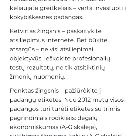
keliaujate greitkeliais – verta investuoti į
kokybiškesnes padangas.
Ketvirtas žingsnis – paskaitykite
atsiliepimus internete. Bet būkite
atsargūs – ne visi atsiliepimai
objektyvūs. Ieškokite profesionalių
testų rezultatų, ne tik atsitiktinių
žmonių nuomonių.
Penktas žingsnis – pažiūrėkite į
padangų etiketes. Nuo 2012 metų visos
padangos turi turėti etiketes su trimis
pagrindiniais rodikliais: degalų
ekonomiškumas (A-G skalėje),
sukibimas šlapiame kelyje (A-G skalėje)