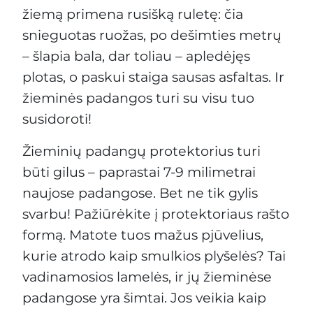
žiemą primena rusišką ruletę: čia
snieguotas ruožas, po dešimties metrų
– šlapia bala, dar toliau – apledėjęs
plotas, o paskui staiga sausas asfaltas. Ir
žieminės padangos turi su visu tuo
susidoroti!
Žieminių padangų protektorius turi
būti gilus – paprastai 7-9 milimetrai
naujose padangose. Bet ne tik gylis
svarbu! Pažiūrėkite į protektoriaus rašto
formą. Matote tuos mažus pjūvelius,
kurie atrodo kaip smulkios plyšelės? Tai
vadinamosios lamelės, ir jų žieminėse
padangose yra šimtai. Jos veikia kaip