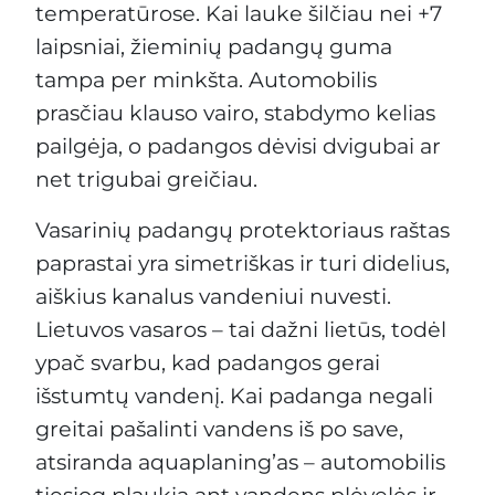
temperatūrose. Kai lauke šilčiau nei +7
laipsniai, žieminių padangų guma
tampa per minkšta. Automobilis
prasčiau klauso vairo, stabdymo kelias
pailgėja, o padangos dėvisi dvigubai ar
net trigubai greičiau.
Vasarinių padangų protektoriaus raštas
paprastai yra simetriškas ir turi didelius,
aiškius kanalus vandeniui nuvesti.
Lietuvos vasaros – tai dažni lietūs, todėl
ypač svarbu, kad padangos gerai
išstumtų vandenį. Kai padanga negali
greitai pašalinti vandens iš po save,
atsiranda aquaplaning’as – automobilis
tiesiog plaukia ant vandens plėvelės ir