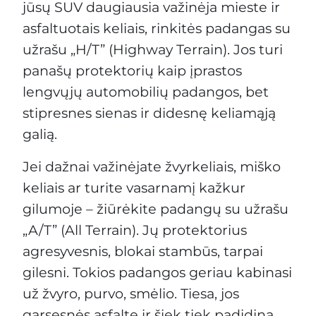
jūsų SUV daugiausia važinėja mieste ir
asfaltuotais keliais, rinkitės padangas su
užrašu „H/T” (Highway Terrain). Jos turi
panašų protektorių kaip įprastos
lengvųjų automobilių padangos, bet
stipresnes sienas ir didesnę keliamąją
galią.
Jei dažnai važinėjate žvyrkeliais, miško
keliais ar turite vasarnamį kažkur
gilumoje – žiūrėkite padangų su užrašu
„A/T” (All Terrain). Jų protektorius
agresyvesnis, blokai stambūs, tarpai
gilesni. Tokios padangos geriau kabinasi
už žvyro, purvo, smėlio. Tiesa, jos
garsesnės asfalte ir šiek tiek padidina