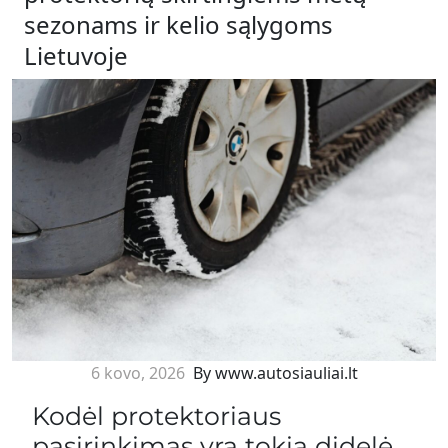
sezonams ir kelio sąlygoms
Lietuvoje
6 kovo, 2026
By www.autosiauliai.lt
Kodėl protektoriaus
pasirinkimas yra tokia didelė