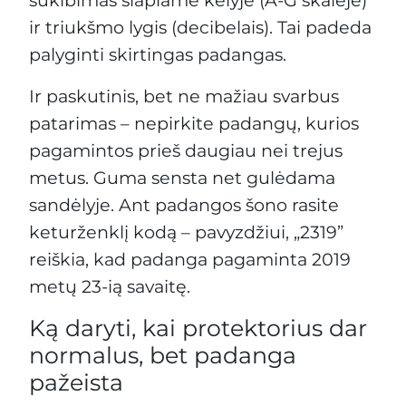
ir triukšmo lygis (decibelais). Tai padeda
palyginti skirtingas padangas.
Ir paskutinis, bet ne mažiau svarbus
patarimas – nepirkite padangų, kurios
pagamintos prieš daugiau nei trejus
metus. Guma sensta net gulėdama
sandėlyje. Ant padangos šono rasite
keturženklį kodą – pavyzdžiui, „2319”
reiškia, kad padanga pagaminta 2019
metų 23-ią savaitę.
Ką daryti, kai protektorius dar
normalus, bet padanga
pažeista