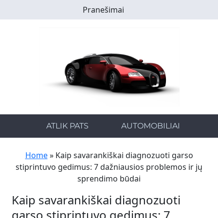
Skip
Pranešimai
to
main
content
ATLIK PATS
AUTOMOBILIAI
Home
»
Kaip savarankiškai diagnozuoti garso
stiprintuvo gedimus: 7 dažniausios problemos ir jų
sprendimo būdai
Kaip savarankiškai diagnozuoti
garso stiprintuvo gedimus: 7