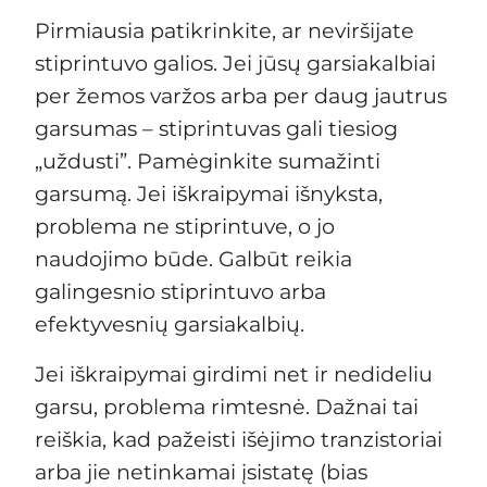
Pirmiausia patikrinkite, ar neviršijate
stiprintuvo galios. Jei jūsų garsiakalbiai
per žemos varžos arba per daug jautrus
garsumas – stiprintuvas gali tiesiog
„uždusti”. Pamėginkite sumažinti
garsumą. Jei iškraipymai išnyksta,
problema ne stiprintuve, o jo
naudojimo būde. Galbūt reikia
galingesnio stiprintuvo arba
efektyvesnių garsiakalbių.
Jei iškraipymai girdimi net ir nedideliu
garsu, problema rimtesnė. Dažnai tai
reiškia, kad pažeisti išėjimo tranzistoriai
arba jie netinkamai įsistatę (bias