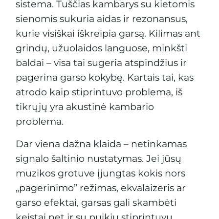
sistema. Tuščias kambarys su kietomis
sienomis sukuria aidas ir rezonansus,
kurie visiškai iškreipia garsą. Kilimas ant
grindų, užuolaidos languose, minkšti
baldai – visa tai sugeria atspindžius ir
pagerina garso kokybę. Kartais tai, kas
atrodo kaip stiprintuvo problema, iš
tikrųjų yra akustinė kambario
problema.
Dar viena dažna klaida – netinkamas
signalo šaltinio nustatymas. Jei jūsų
muzikos grotuve įjungtas kokis nors
„pagerinimo” režimas, ekvalaizeris ar
garso efektai, garsas gali skambėti
keistai net ir su puikiu stiprintuvu.