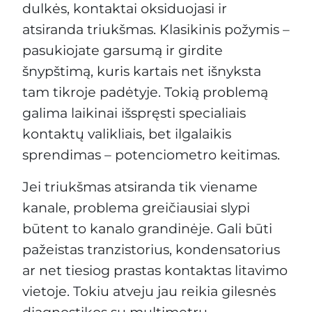
dulkės, kontaktai oksiduojasi ir
atsiranda triukšmas. Klasikinis požymis –
pasukiojate garsumą ir girdite
šnypštimą, kuris kartais net išnyksta
tam tikroje padėtyje. Tokią problemą
galima laikinai išspręsti specialiais
kontaktų valikliais, bet ilgalaikis
sprendimas – potenciometro keitimas.
Jei triukšmas atsiranda tik viename
kanale, problema greičiausiai slypi
būtent to kanalo grandinėje. Gali būti
pažeistas tranzistorius, kondensatorius
ar net tiesiog prastas kontaktas litavimo
vietoje. Tokiu atveju jau reikia gilesnės
diagnostikos su multimetru.