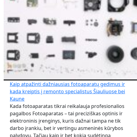
Kaip atpažinti dažniausias fotoaparatų gedimus ir
kada kreiptis į remonto specialistus Šiauliuose bei
Kaune
Kada fotoaparatas tikrai reikalauja profesionalios
pagalbos Fotoaparatas – tai preciziškas optinis ir
elektroninis įrenginys, kuris dažnai tampa ne tik
darbo įrankiu, bet ir vertingu asmeninės kūrybos
palydovu. Tačiau kaip ir bet kokia sudėtinga