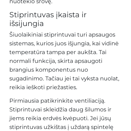
nuotėkio srovę.
Stiprintuvas įkaista ir
išsijungia
Šiuolaikiniai stiprintuvai turi apsaugos
sistemas, kurios juos išjungia, kai vidinė
temperatūra tampa per aukšta. Tai
normali funkcija, skirta apsaugoti
brangius komponentus nuo
sugadinimo. Tačiau jei tai vyksta nuolat,
reikia ieškoti priežasties.
Pirmiausia patikrinkite ventiliaciją.
Stiprintuvai skleidžia daug šilumos ir
jiems reikia erdvės kvėpuoti. Jei jūsų
stiprintuvas užkištas į uždarą spintelę