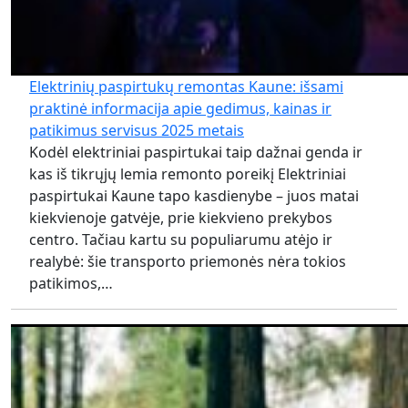
Elektrinių paspirtukų remontas Kaune: išsami
praktinė informacija apie gedimus, kainas ir
patikimus servisus 2025 metais
Kodėl elektriniai paspirtukai taip dažnai genda ir
kas iš tikrųjų lemia remonto poreikį Elektriniai
paspirtukai Kaune tapo kasdienybe – juos matai
kiekvienoje gatvėje, prie kiekvieno prekybos
centro. Tačiau kartu su populiarumu atėjo ir
realybė: šie transporto priemonės nėra tokios
patikimos,…