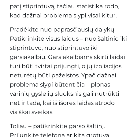
patį stiprintuvą, tačiau statistika rodo,
kad dažnai problema slypi visai kitur.
Pradėkite nuo paprasčiausių dalykų.
Patikrinkite visus laidus – nuo šaltinio iki
stiprintuvo, nuo stiprintuvo iki
garsiakalbių. Garsiakalbiams skirti laidai
turi būti tvirtai prijungti, o jų izoliacijos
neturėtų būti pažeistos. Ypač dažnai
problema slypi būtent čia – plonas
varinių gyslelių sluoksnis gali nutrūkti
net ir tada, kai iš išorės laidas atrodo
visiškai sveikas.
Toliau – patikrinkite garso šaltinį.
Prijunkite telefoną ar kitą grotuvą