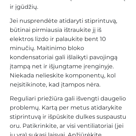
ir įgūdžių.
Jei nusprendėte atidaryti stiprintuvą,
būtinai pirmiausia ištraukite jį iš
elektros lizdo ir palaukite bent 10
minučių. Maitinimo bloko
kondensatoriai gali išlaikyti pavojingą
įtampą net ir išjungtame įrenginyje.
Niekada nelieskite komponentų, kol
neįsitikinote, kad įtampos nėra.
Reguliari priežiūra gali išvengti daugelio
problemų. Kartą per metus atidarykite
stiprintuvą ir išpūskite dulkes suspaustu
oru. Patikrinkite, ar visi ventiliatoriai (jei
jų yra) sukasi laisvai. Apžiūrėkite