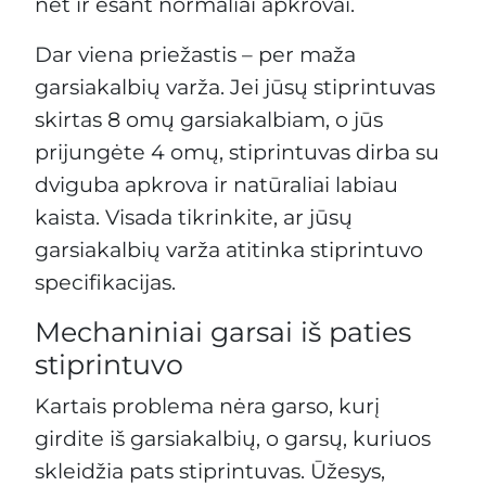
net ir esant normaliai apkrovai.
Dar viena priežastis – per maža
garsiakalbių varža. Jei jūsų stiprintuvas
skirtas 8 omų garsiakalbiam, o jūs
prijungėte 4 omų, stiprintuvas dirba su
dviguba apkrova ir natūraliai labiau
kaista. Visada tikrinkite, ar jūsų
garsiakalbių varža atitinka stiprintuvo
specifikacijas.
Mechaniniai garsai iš paties
stiprintuvo
Kartais problema nėra garso, kurį
girdite iš garsiakalbių, o garsų, kuriuos
skleidžia pats stiprintuvas. Ūžesys,