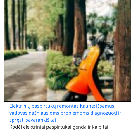
Elektrinių paspirtukų remontas Kaune: išsamus
vadovas dažniausioms problemoms diagnozuoti ir
spręsti savarankiškai
Kodėl elektriniai paspirtukai genda ir kaip tai