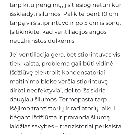
tarp kitų įrenginių, jis tiesiog neturi kur
išsklaidyti šilumos. Palikite bent 10 cm
tarpą virš stiprintuvo ir po 5 cm iš šonų.
Įsitikinkite, kad ventiliacijos angos
neužkimštos dulkėmis.
Jei ventiliacija gera, bet stiprintuvas vis
tiek kaista, problema gali būti vidinė.
Išdžiūvę elektrolit kondensatoriai
maitinimo bloke verčia stiprintuvą
dirbti neefektyviai, dėl to išsiskiria
daugiau šilumos. Termopasta tarp
išėjimo tranzistorių ir radiatorių laikui
bėgant išdžiūsta ir praranda šilumą
laidžias savybes – tranzistoriai perkaista