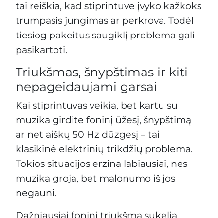
tai reiškia, kad stiprintuve įvyko kažkoks
trumpasis jungimas ar perkrova. Todėl
tiesiog pakeitus saugiklį problema gali
pasikartoti.
Triukšmas, šnypštimas ir kiti
nepageidaujami garsai
Kai stiprintuvas veikia, bet kartu su
muzika girdite foninį ūžesį, šnypštimą
ar net aiškų 50 Hz dūzgesį – tai
klasikinė elektrinių trikdžių problema.
Tokios situacijos erzina labiausiai, nes
muzika groja, bet malonumo iš jos
negauni.
Dažniausiai foninį triukšmą sukelia