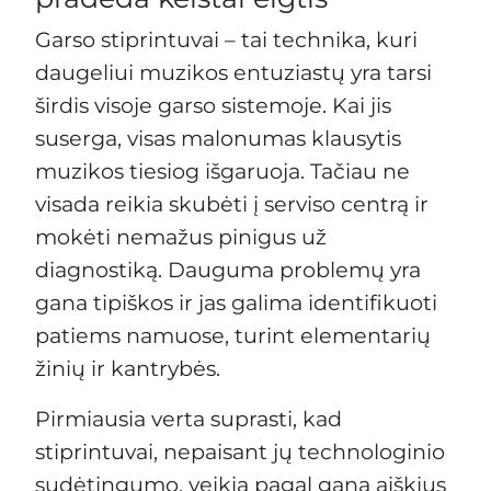
Garso stiprintuvai – tai technika, kuri
daugeliui muzikos entuziastų yra tarsi
širdis visoje garso sistemoje. Kai jis
suserga, visas malonumas klausytis
muzikos tiesiog išgaruoja. Tačiau ne
visada reikia skubėti į serviso centrą ir
mokėti nemažus pinigus už
diagnostiką. Dauguma problemų yra
gana tipiškos ir jas galima identifikuoti
patiems namuose, turint elementarių
žinių ir kantrybės.
Pirmiausia verta suprasti, kad
stiprintuvai, nepaisant jų technologinio
sudėtingumo, veikia pagal gana aiškius