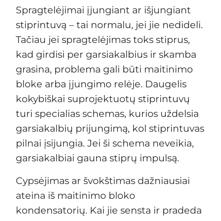
Spragtelėjimai įjungiant ar išjungiant
stiprintuvą – tai normalu, jei jie nedideli.
Tačiau jei spragtelėjimas toks stiprus,
kad girdisi per garsiakalbius ir skamba
grasina, problema gali būti maitinimo
bloke arba įjungimo relėje. Daugelis
kokybiškai suprojektuotų stiprintuvų
turi specialias schemas, kurios uždelsia
garsiakalbių prijungimą, kol stiprintuvas
pilnai įsijungia. Jei ši schema neveikia,
garsiakalbiai gauna stiprų impulsą.
Cypsėjimas ar švokštimas dažniausiai
ateina iš maitinimo bloko
kondensatorių. Kai jie sensta ir pradeda