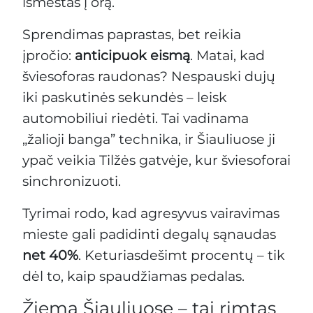
išmestas į orą.
Sprendimas paprastas, bet reikia
įpročio:
anticipuok eismą
. Matai, kad
šviesoforas raudonas? Nespauski dujų
iki paskutinės sekundės – leisk
automobiliui riedėti. Tai vadinama
„žalioji banga” technika, ir Šiauliuose ji
ypač veikia Tilžės gatvėje, kur šviesoforai
sinchronizuoti.
Tyrimai rodo, kad agresyvus vairavimas
mieste gali padidinti degalų sąnaudas
net 40%
. Keturiasdešimt procentų – tik
dėl to, kaip spaudžiamas pedalas.
Žiema Šiauliuose – tai rimtas