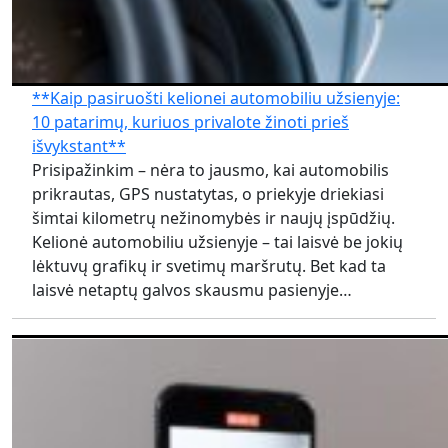
**Kaip pasiruošti kelionei automobiliu užsienyje:
10 patarimų, kuriuos privalote žinoti prieš
išvykstant**
Prisipažinkim – nėra to jausmo, kai automobilis
prikrautas, GPS nustatytas, o priekyje driekiasi
šimtai kilometrų nežinomybės ir naujų įspūdžių.
Kelionė automobiliu užsienyje – tai laisvė be jokių
lėktuvų grafikų ir svetimų maršrutų. Bet kad ta
laisvė netaptų galvos skausmu pasienyje…