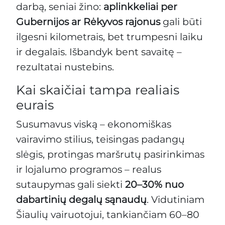
darbą, seniai žino:
aplinkkeliai per
Gubernijos ar Rėkyvos rajonus
gali būti
ilgesni kilometrais, bet trumpesni laiku
ir degalais. Išbandyk bent savaitę –
rezultatai nustebins.
Kai skaičiai tampa realiais
eurais
Susumavus viską – ekonomiškas
vairavimo stilius, teisingas padangų
slėgis, protingas maršrutų pasirinkimas
ir lojalumo programos – realus
sutaupymas gali siekti
20–30% nuo
dabartinių degalų sąnaudų
. Vidutiniam
Šiaulių vairuotojui, tankiančiam 60–80