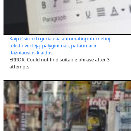
Kaip išsirinkti geriausią automatinį internetinį
teksto vertėją: palyginimas, patarimai ir
dažniausios klaidos
ERROR: Could not find suitable phrase after 3
attempts