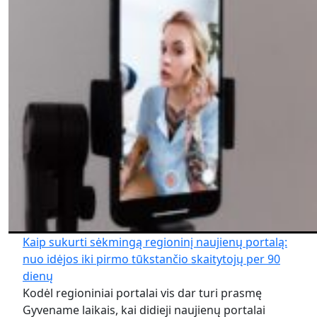
Kaip sukurti sėkmingą regioninį naujienų portalą:
nuo idėjos iki pirmo tūkstančio skaitytojų per 90
dienų
Kodėl regioniniai portalai vis dar turi prasmę
Gyvename laikais, kai didieji naujienų portalai