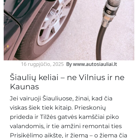
16 rugpjūčio, 2025
By www.autosiauliai.lt
Šiaulių keliai – ne Vilnius ir ne
Kaunas
Jei vairuoji Šiauliuose, žinai, kad čia
viskas šiek tiek kitaip. Prieskonių
prideda ir Tilžės gatvės kamščiai piko
valandomis, ir tie amžini remontai ties
Prisikėlimo aikšte, ir žiemą – o žiema čia