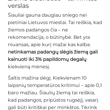
verslas
Šiauliai gauna daugiau sniego nei
pietiniai Lietuvos miestai. Tai reiškia, kad
žiemos padangos čia – ne
rekomendacija, o būtinybė. Bet yra
niuansas, apie kurį mažai kas kalba:
netinkamas padangų slėgis žiemą gali
kainuoti iki 3% papildomų degalų
kiekvieną mėnesį.
Šaltis mažina slėgį. Kiekvienam 10
laipsnių temperatūros kritimui – apie 0,1
baro mažiau. Šiaulių žiemą tai reiškia,
kad padangos, pripūstos rugsėjį, vasarį
gali būti kritiškai per minkštos. Tikrink