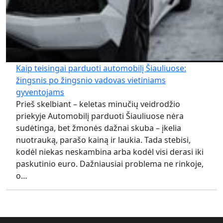
Kaip teisingai parduoti automobilį Šiauliuose:
žingsnis po žingsnio vadovas vietiniams
gyventojams
Prieš skelbiant – keletas minučių veidrodžio
priekyje Automobilį parduoti Šiauliuose nėra
sudėtinga, bet žmonės dažnai skuba – įkelia
nuotrauką, parašo kainą ir laukia. Tada stebisi,
kodėl niekas neskambina arba kodėl visi derasi iki
paskutinio euro. Dažniausiai problema ne rinkoje,
o…