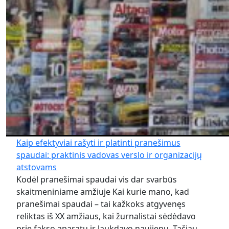
Kaip efektyviai rašyti ir platinti pranešimus
spaudai: praktinis vadovas verslo ir organizacijų
atstovams
Kodėl pranešimai spaudai vis dar svarbūs
skaitmeniniame amžiuje Kai kurie mano, kad
pranešimai spaudai – tai kažkoks atgyvenęs
reliktas iš XX amžiaus, kai žurnalistai sėdėdavo
prie fakso aparatų ir laukdavo naujienų. Tačiau