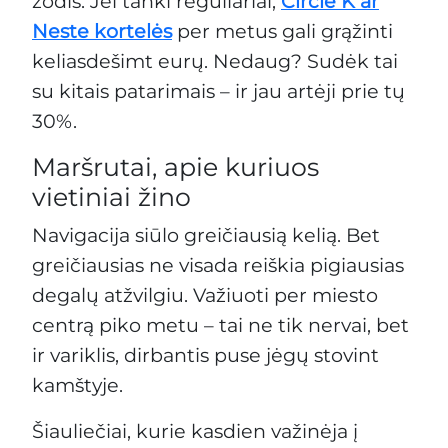
žodis. Jei tanki reguliariai,
Circle K ar
Neste kortelės
per metus gali grąžinti
keliasdešimt eurų. Nedaug? Sudėk tai
su kitais patarimais – ir jau artėji prie tų
30%.
Maršrutai, apie kuriuos
vietiniai žino
Navigacija siūlo greičiausią kelią. Bet
greičiausias ne visada reiškia pigiausias
degalų atžvilgiu. Važiuoti per miesto
centrą piko metu – tai ne tik nervai, bet
ir variklis, dirbantis puse jėgų stovint
kamštyje.
Šiauliečiai, kurie kasdien važinėja į