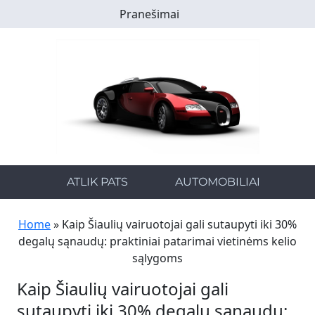
Skip
Pranešimai
to
main
content
ATLIK PATS
AUTOMOBILIAI
Home
»
Kaip Šiaulių vairuotojai gali sutaupyti iki 30%
degalų sąnaudų: praktiniai patarimai vietinėms kelio
sąlygoms
Kaip Šiaulių vairuotojai gali
sutaupyti iki 30% degalų sąnaudų: