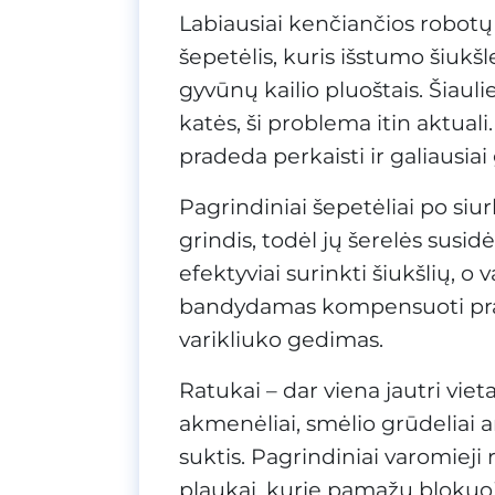
Labiausiai kenčiančios robotų s
šepetėlis, kuris išstumo šiukšl
gyvūnų kailio pluoštais. Šiaul
katės, ši problema itin aktuali.
pradeda perkaisti ir galiausiai 
Pagrindiniai šepetėliai po siurb
grindis, todėl jų šerelės susid
efektyviai surinkti šiukšlių, 
bandydamas kompensuoti prar
varikliuko gedimas.
Ratukai – dar viena jautri viet
akmenėliai, smėlio grūdeliai ar 
suktis. Pagrindiniai varomieji r
plaukai, kurie pamažu blokuoj