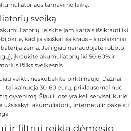
akumuliatoriaus tarnavimo laiką.
liatorių sveiką
 akumuliatorių, leiskite jam kartais išsikrauti iki
okite, kad jis visiškai išsikraus – šiuolaikiniai
i baterija žema. Jei ilgiau nenaudojate roboto
ogų), įkraukite akumuliatorių iki 50-60% ir
torius išliks sveikesnis.
iau veikti, neskubėkite pirkti naujo. Dažnai
 – tai kainuoja 30-60 eurų, priklausomai nuo
trą gyvenimą. Šiauliuose yra keli servisai, kurie
te užsisakyti akumuliatorių internetu ir pakeisti
nga.
 ir filtrui reikia dėmesio