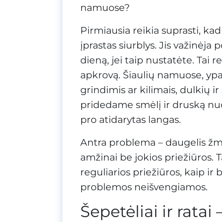
namuose?
Pirmiausia reikia suprasti, ka
įprastas siurblys. Jis važinėja
dieną, jei taip nustatėte. Tai 
apkrovą. Šiaulių namuose, y
grindimis ar kilimais, dulkių 
pridedame smėlį ir druską nuo
pro atidarytas langas.
Antra problema – daugelis žmoni
amžinai be jokios priežiūros. Ta
reguliarios priežiūros, kaip ir 
problemos neišvengiamos.
Šepetėliai ir rata