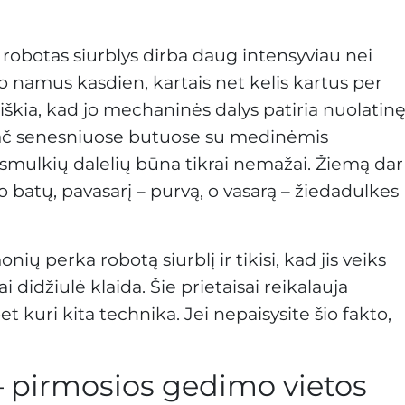
d robotas siurblys dirba daug intensyviau nei
 po namus kasdien, kartais net kelis kartus per
reiškia, kad jo mechaninės dalys patiria nuolatin
pač senesniuose butuose su medinėmis
ir smulkių dalelių būna tikrai nemažai. Žiemą dar
 batų, pavasarį – purvą, o vasarą – žiedadulkes
ų perka robotą siurblį ir tikisi, kad jis veiks
i didžiulė klaida. Šie prietaisai reikalauja
bet kuri kita technika. Jei nepaisysite šio fakto,
i – pirmosios gedimo vietos