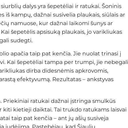
iurblių dalys yra šepetėliai ir ratukai. Šoninis
es iš kampų, dažnai susivelia plaukais, siūlais ar
iečių namuose, kur dažnai laikomi šunys ar
 Kai šepetėlis apsisuką plaukais, jo varikliukas
gali sudegti.
lio apačia taip pat kenčia. Jie nuolat trinasi į
ėvi. Kai šepetėliai tampa per trumpi, jie nebegal
o varikliukas dirba didesnėmis apkrovomis,
astą efektyvumą. Rezultatas – ankstyvas
a. Priekiniai ratukai dažnai įstringa smulkūs
kiti kietieji daiktai. Tai trukdo ratukams laisvai
atai taip pat kenčia – ant jų ašių susiveja
a judėjimą. Pastebėjau, kad Šiaulių