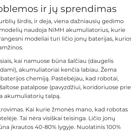
oblemos ir jų sprendimas
rblių širdis, ir deja, viena dažniausių gedimo
ų modelių naudoja NiMH akumuliatorius, kurie
angesni modeliai turi ličio jonų baterijas, kurio
 amžinos.
iais, kai namuose būna šalčiau (daugelis
ami), akumuliatoriai kenčia labiau. Žema
baterijos chemiją. Pastebėjau, kad robotai,
 šaltose patalpose (pavyzdžiui, koridoriuose prie
a akumuliatorių talpą.
įkrovimas. Kai kurie žmonės mano, kad robotas
telėje. Tai nėra visiškai teisinga. Ličio jonų
būna įkrautos 40-80% lygyje. Nuolatinis 100%