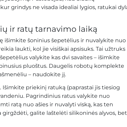
r grindys ne visada idealiai lygios, ratukai dyl
ių ir ratų tarnavimo laiką
tę išimkite šoninius šepetėlius ir nuvalykite nuo
ikia laukti, kol jie visiškai apsisuks. Tai užtruks
epetėlius valykite kas dvi savaites – išimkite
kabinusius pluoštus. Daugelis robotų komplekte
 ašmenėliu – naudokite jį.
Išimkite priekinį ratuką (paprastai jis tiesiog
 vandeniu. Pagrindinius ratus valykite nuo
mti ratą nuo ašies ir nuvalyti viską, kas ten
girgždėti, galite laštelėti silikoninės alyvos, bet