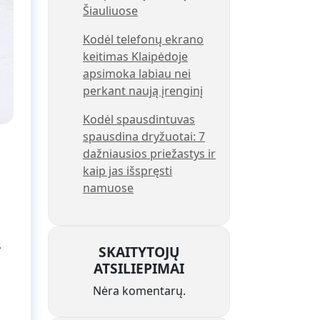
Šiauliuose
Kodėl telefonų ekrano
keitimas Klaipėdoje
apsimoka labiau nei
perkant naują įrenginį
Kodėl spausdintuvas
spausdina dryžuotai: 7
dažniausios priežastys ir
kaip jas išspręsti
namuose
s
SKAITYTOJŲ
ATSILIEPIMAI
Nėra komentarų.