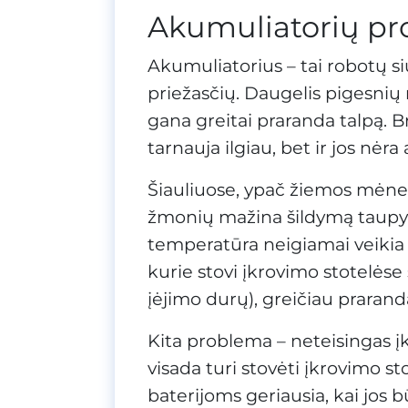
Akumuliatorių pr
Akumuliatorius – tai robotų siu
priežasčių. Daugelis pigesni
gana greitai praranda talpą. Br
tarnauја ilgiau, bet ir jos nėra
Šiauliuose, ypač žiemos mėnes
žmonių mažina šildymą taupyd
temperatūra neigiamai veikia 
kurie stovi įkrovimo stotelėse
įėjimo durų), greičiau prarand
Kita problema – neteisingas 
visada turi stovėti įkrovimo sto
baterijoms geriausia, kai jos 