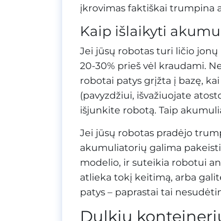
įkrovimas faktiškai trumpina 
Kaip išlaikyti akumu
Jei jūsų robotas turi ličio jonų
20-30% prieš vėl kraudami. Nebij
robotai patys grįžta į bazę, ka
(pavyzdžiui, išvažiuojate atost
išjunkite robotą. Taip akumulia
Jei jūsų robotas pradėjo trump
akumuliatorių galima pakeisti
modelio, ir suteikia robotui an
atlieka tokį keitimą, arba gali
patys – paprastai tai nesudėti
Dulkių konteineriui