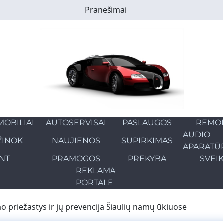
Pranešimai
OBILIAI
AUTOSERVISAI
PASLAUGOS
REMO
AUDIO
ŽINOK
NAUJIENOS
SUPIRKIMAS
APARATŪ
NT
PRAMOGOS
PREKYBA
SVEI
REKLAMA
PORTALE
o priežastys ir jų prevencija Šiaulių namų ūkiuose