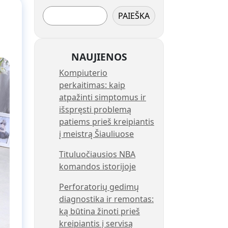
PAIEŠKA
NAUJIENOS
Kompiuterio
perkaitimas: kaip
atpažinti simptomus ir
išspręsti problemą
patiems prieš kreipiantis
į meistrą Šiauliuose
Tituluočiausios NBA
komandos istorijoje
Perforatorių gedimų
diagnostika ir remontas:
ką būtina žinoti prieš
kreipiantis į servisą