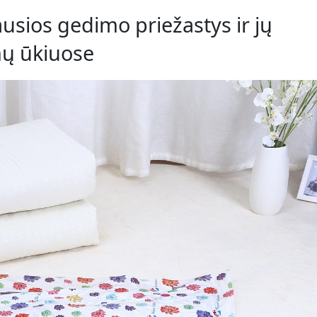
usios gedimo priežastys ir jų
mų ūkiuose