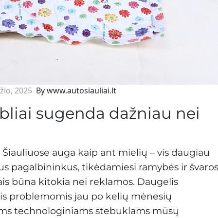
žio, 2025
By www.autosiauliai.lt
rbliai sugenda dažniau nei
Šiauliuose auga kaip ant mielių – vis daugiau
ius pagalbininkus, tikėdamiesi ramybės ir švaro
is būna kitokia nei reklamos. Daugelis
omis problemomis jau po kelių mėnesių
iems technologiniams stebuklams mūsų