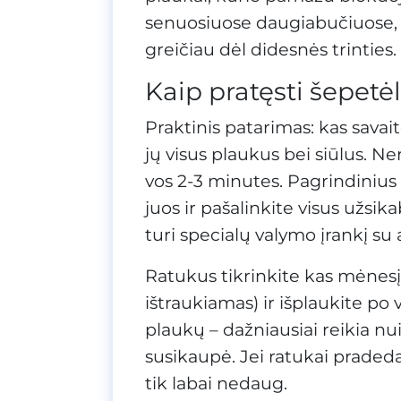
senuosiuose daugiabučiuose, ku
greičiau dėl didesnės trinties.
Kaip pratęsti šepetėl
Praktinis patarimas: kas savai
jų visus plaukus bei siūlus. Nere
vos 2-3 minutes. Pagrindinius š
juos ir pašalinkite visus užsi
turi specialų valymo įrankį su
Ratukus tikrinkite kas mėnesį. 
ištraukiamas) ir išplaukite po
plaukų – dažniausiai reikia nui
susikaupė. Jei ratukai pradeda 
tik labai nedaug.