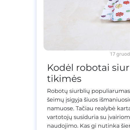
17 gruod
Kodėl robotai siu
tikimės
Robotų siurblių populiarumas 
šeimų įsigyja šiuos išmaniuos
namuose. Tačiau realybė karta
vartotojų susiduria su įvairi
naudojimo. Kas gi nutinka š