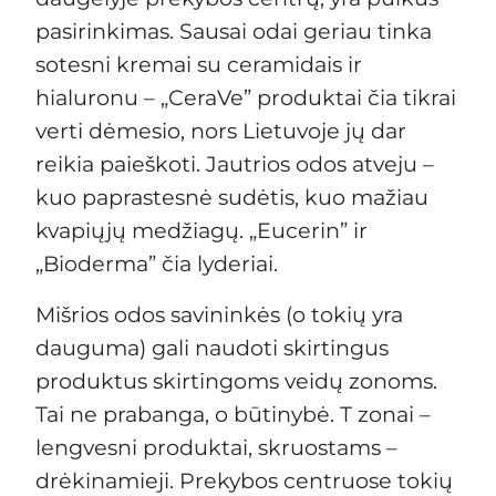
pasirinkimas. Sausai odai geriau tinka
sotesni kremai su ceramidais ir
hialuronu – „CeraVe” produktai čia tikrai
verti dėmesio, nors Lietuvoje jų dar
reikia paieškoti. Jautrios odos atveju –
kuo paprastesnė sudėtis, kuo mažiau
kvapiųjų medžiagų. „Eucerin” ir
„Bioderma” čia lyderiai.
Mišrios odos savininkės (o tokių yra
dauguma) gali naudoti skirtingus
produktus skirtingoms veidų zonoms.
Tai ne prabanga, o būtinybė. T zonai –
lengvesni produktai, skruostams –
drėkinamieji. Prekybos centruose tokių