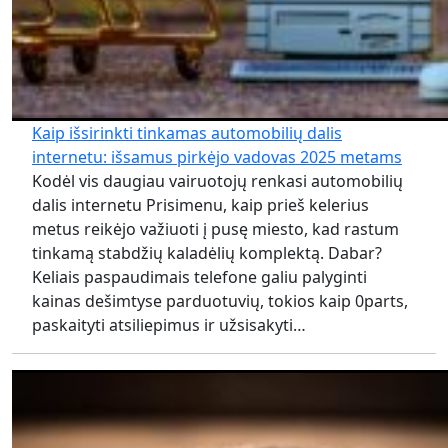
Kaip išsirinkti tinkamas automobilių dalis
internetu: išsamus pirkėjo vadovas 2025 metams
Kodėl vis daugiau vairuotojų renkasi automobilių
dalis internetu Prisimenu, kaip prieš kelerius
metus reikėjo važiuoti į pusę miesto, kad rastum
tinkamą stabdžių kaladėlių komplektą. Dabar?
Keliais paspaudimais telefone galiu palyginti
kainas dešimtyse parduotuvių, tokios kaip 0parts,
paskaityti atsiliepimus ir užsisakyti…