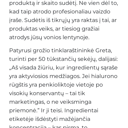
produktą ir skaito sudėtį. Ne vien dėl to,
kad taip atrodo profesionaliau vaizdo
įraše. Sudėtis iš tikrųjų yra raktas į tai, ar
produktas veiks, ar tiesiog gražiai
atrodys jūsų vonios lentynoje.
Patyrusi grožio tinklaraštininkė Greta,
turinti per 50 tūkstančių sekėjų, dalijasi:
„Aš visada žiūriu, kur ingredientų sąraše
yra aktyviosios medžiagos. Jei hialurono
rūgštis yra penkioliktoje vietoje po
visokių konservantų – tai tik
marketingas, o ne veiksminga
priemonė.” Ir ji teisi. Ingredientai
etiketėje išdėstyti mažėjančia
koncentracija – kas pirma, to