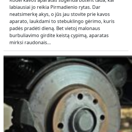
Kodėl kavos aparatas sugenda būtent tada, kai
labiausiai jo reikia Pirmadienio rytas. Dar
neatsimerkę akys, o jūs jau stovite prie kavos
aparato, laukdami to stebuklingo gėrimo, kuris
padės pradėti dieną. Bet vietoj malonaus
burbuliavimo girdite keistą cypimą, aparatas
mirksi raudonais…