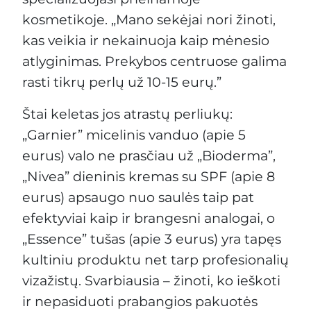
kosmetikoje. „Mano sekėjai nori žinoti,
kas veikia ir nekainuoja kaip mėnesio
atlyginimas. Prekybos centruose galima
rasti tikrų perlų už 10-15 eurų.”
Štai keletas jos atrastų perliukų:
„Garnier” micelinis vanduo (apie 5
eurus) valo ne prasčiau už „Bioderma”,
„Nivea” dieninis kremas su SPF (apie 8
eurus) apsaugo nuo saulės taip pat
efektyviai kaip ir brangesni analogai, o
„Essence” tušas (apie 3 eurus) yra tapęs
kultiniu produktu net tarp profesionalių
vizažistų. Svarbiausia – žinoti, ko ieškoti
ir nepasiduoti prabangios pakuotės