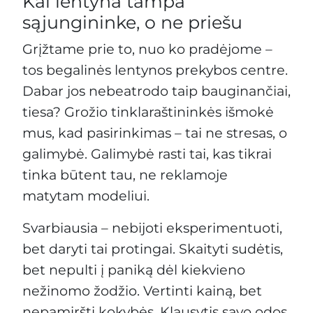
Kai lentyna tampa
sąjungininke, o ne priešu
Grįžtame prie to, nuo ko pradėjome –
tos begalinės lentynos prekybos centre.
Dabar jos nebeatrodo taip bauginančiai,
tiesa? Grožio tinklaraštininkės išmokė
mus, kad pasirinkimas – tai ne stresas, o
galimybė. Galimybė rasti tai, kas tikrai
tinka būtent tau, ne reklamoje
matytam modeliui.
Svarbiausia – nebijoti eksperimentuoti,
bet daryti tai protingai. Skaityti sudėtis,
bet nepulti į paniką dėl kiekvieno
nežinomo žodžio. Vertinti kainą, bet
nepamiršti kokybės. Klausytis savo odos,