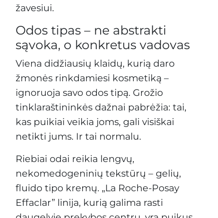
žavesiui.
Odos tipas – ne abstrakti
sąvoka, o konkretus vadovas
Viena didžiausių klaidų, kurią daro
žmonės rinkdamiesi kosmetiką –
ignoruoja savo odos tipą. Grožio
tinklaraštininkės dažnai pabrėžia: tai,
kas puikiai veikia joms, gali visiškai
netikti jums. Ir tai normalu.
Riebiai odai reikia lengvų,
nekomedogeninių tekstūrų – gelių,
fluido tipo kremų. „La Roche-Posay
Effaclar” linija, kurią galima rasti
daugelyje prekybos centrų, yra puikus