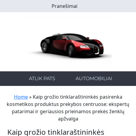
Skip
Pranešimai
to
main
content
ATLIK PATS
AUTOMOBILIAI
Home
»
Kaip grožio tinklaraštininkės pasirenka
kosmetikos produktus prekybos centruose: ekspertų
patarimai ir geriausios prieinamos prekės ženklų
apžvalga
Kaip grožio tinklaraštininkės