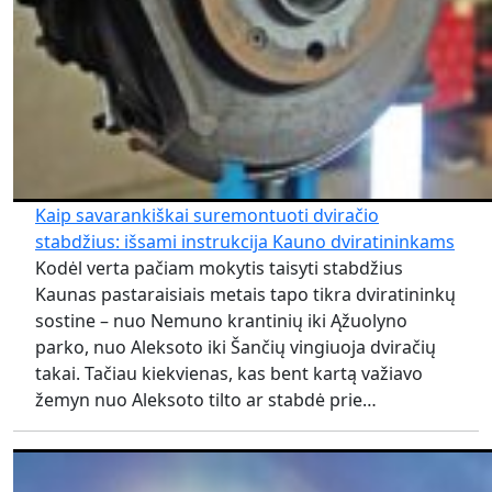
Kaip savarankiškai suremontuoti dviračio
stabdžius: išsami instrukcija Kauno dviratininkams
Kodėl verta pačiam mokytis taisyti stabdžius
Kaunas pastaraisiais metais tapo tikra dviratininkų
sostine – nuo Nemuno krantinių iki Ąžuolyno
parko, nuo Aleksoto iki Šančių vingiuoja dviračių
takai. Tačiau kiekvienas, kas bent kartą važiavo
žemyn nuo Aleksoto tilto ar stabdė prie…