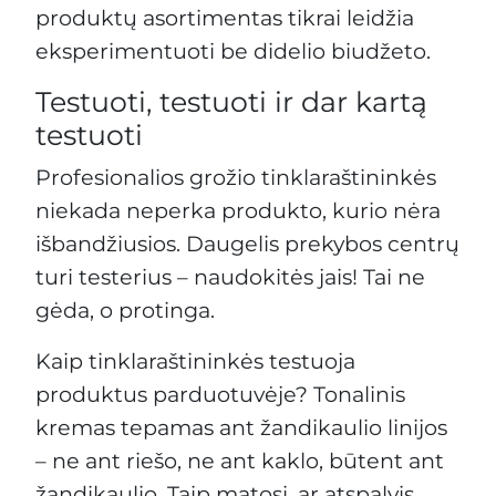
produktų asortimentas tikrai leidžia
eksperimentuoti be didelio biudžeto.
Testuoti, testuoti ir dar kartą
testuoti
Profesionalios grožio tinklaraštininkės
niekada neperka produkto, kurio nėra
išbandžiusios. Daugelis prekybos centrų
turi testerius – naudokitės jais! Tai ne
gėda, o protinga.
Kaip tinklaraštininkės testuoja
produktus parduotuvėje? Tonalinis
kremas tepamas ant žandikaulio linijos
– ne ant riešo, ne ant kaklo, būtent ant
žandikaulio. Taip matosi, ar atspalvis