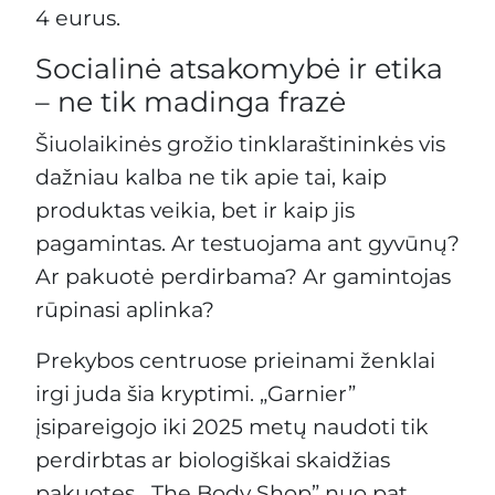
4 eurus.
Socialinė atsakomybė ir etika
– ne tik madinga frazė
Šiuolaikinės grožio tinklaraštininkės vis
dažniau kalba ne tik apie tai, kaip
produktas veikia, bet ir kaip jis
pagamintas. Ar testuojama ant gyvūnų?
Ar pakuotė perdirbama? Ar gamintojas
rūpinasi aplinka?
Prekybos centruose prieinami ženklai
irgi juda šia kryptimi. „Garnier”
įsipareigojo iki 2025 metų naudoti tik
perdirbtas ar biologiškai skaidžias
pakuotes. „The Body Shop” nuo pat