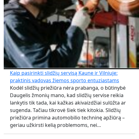
Kaip pasirinkti slidžių servisą Kaune ir Vilniuje:
praktinis vadovas žiemos sporto entuziastams
Kodėl slidžių priežiūra nėra prabanga, o būtinybė
Daugelis žmonių mano, kad slidžių servise reikia
lankytis tik tada, kai kažkas akivaizdžiai sulūžta ar
sugenda. Tačiau tikrovė šiek tiek kitokia. Slidžių
priežiūra primina automobilio techninę apžiūrą –
geriau užkirsti kelią problemoms, nei…