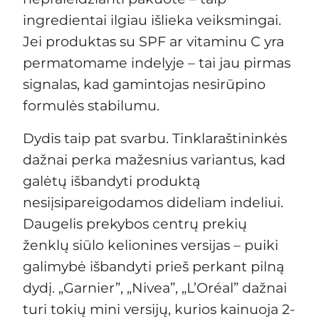
ingredientai ilgiau išlieka veiksmingai.
Jei produktas su SPF ar vitaminu C yra
permatomame indelyje – tai jau pirmas
signalas, kad gamintojas nesirūpino
formulės stabilumu.
Dydis taip pat svarbu. Tinklaraštininkės
dažnai perka mažesnius variantus, kad
galėtų išbandyti produktą
nesiįsipareigodamos dideliam indeliui.
Daugelis prekybos centrų prekių
ženklų siūlo kelionines versijas – puiki
galimybė išbandyti prieš perkant pilną
dydį. „Garnier”, „Nivea”, „L’Oréal” dažnai
turi tokių mini versijų, kurios kainuoja 2-