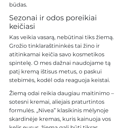
būdas.
Sezonai ir odos poreikiai
keičiasi
Kas veikia vasarą, nebūtinai tiks žiemą.
Grožio tinklaraštininkės tai žino ir
atitinkamai keičia savo kosmetikos
spintelę. O mes dažnai naudojame tą
patį kremą ištisus metus, o paskui
stebimės, kodėl oda reaguoja keistai.
Žiemą odai reikia daugiau maitinimo –
sotesni kremai, aliejais praturtintos
formulės. „Nivea” klasikinis mėlynoje
skardinėje kremas, kuris kainuoja vos
kelis eurus, žiemą gali būti tikras