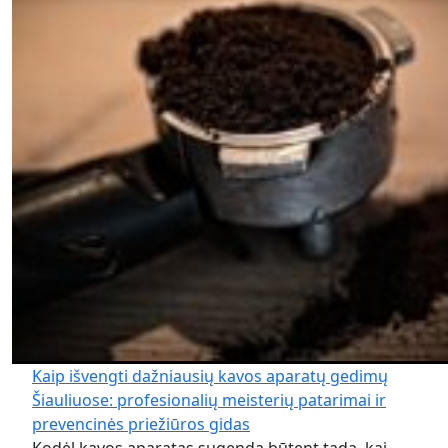
Kaip išvengti dažniausių kavos aparatų gedimų
Šiauliuose: profesionalių meisterių patarimai ir
prevencinės priežiūros gidas