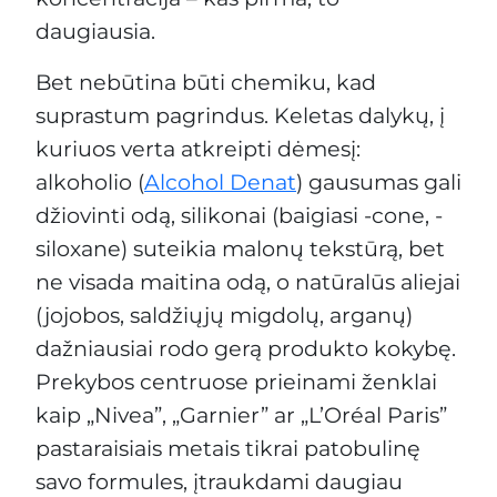
daugiausia.
Bet nebūtina būti chemiku, kad
suprastum pagrindus. Keletas dalykų, į
kuriuos verta atkreipti dėmesį:
alkoholio (
Alcohol Denat
) gausumas gali
džiovinti odą, silikonai (baigiasi -cone, -
siloxane) suteikia malonų tekstūrą, bet
ne visada maitina odą, o natūralūs aliejai
(jojobos, saldžiųjų migdolų, arganų)
dažniausiai rodo gerą produkto kokybę.
Prekybos centruose prieinami ženklai
kaip „Nivea”, „Garnier” ar „L’Oréal Paris”
pastaraisiais metais tikrai patobulinę
savo formules, įtraukdami daugiau