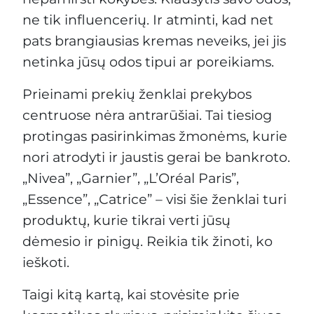
ne tik influencerių. Ir atminti, kad net
pats brangiausias kremas neveiks, jei jis
netinka jūsų odos tipui ar poreikiams.
Prieinami prekių ženklai prekybos
centruose nėra antrarūšiai. Tai tiesiog
protingas pasirinkimas žmonėms, kurie
nori atrodyti ir jaustis gerai be bankroto.
„Nivea”, „Garnier”, „L’Oréal Paris”,
„Essence”, „Catrice” – visi šie ženklai turi
produktų, kurie tikrai verti jūsų
dėmesio ir pinigų. Reikia tik žinoti, ko
ieškoti.
Taigi kitą kartą, kai stovėsite prie