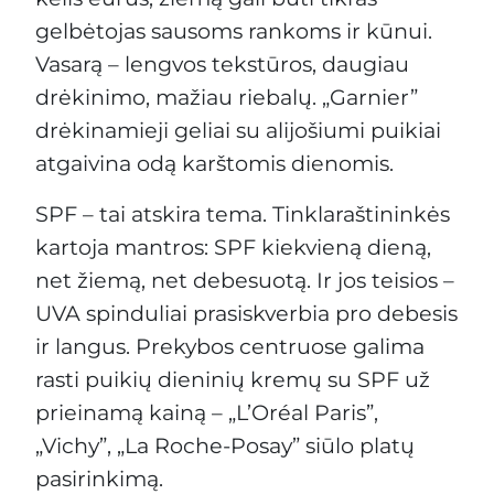
gelbėtojas sausoms rankoms ir kūnui.
Vasarą – lengvos tekstūros, daugiau
drėkinimo, mažiau riebalų. „Garnier”
drėkinamieji geliai su alijošiumi puikiai
atgaivina odą karštomis dienomis.
SPF – tai atskira tema. Tinklaraštininkės
kartoja mantros: SPF kiekvieną dieną,
net žiemą, net debesuotą. Ir jos teisios –
UVA spinduliai prasiskverbia pro debesis
ir langus. Prekybos centruose galima
rasti puikių dieninių kremų su SPF už
prieinamą kainą – „L’Oréal Paris”,
„Vichy”, „La Roche-Posay” siūlo platų
pasirinkimą.