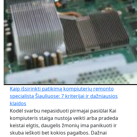
Kaip išsirinkti patikimą kompiuterių remonto
specialistą Šiauliuose: 7 kriterijai ir dažniausios
klaidos
Kodėl svarbu nepasiduoti pirmajai pasiūlai Kai
kompiuteris staiga nustoja veikti arba pradeda
keistai elgtis, daugelis žmonių ima panikuoti ir
skuba ieškoti bet kokios pagalbos. Dažnai