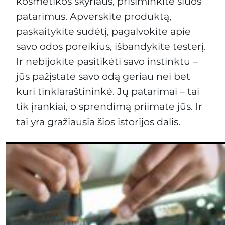
kosmetikos skyriaus, prisiminkite šiuos
patarimus. Apverskite produktą,
paskaitykite sudėtį, pagalvokite apie
savo odos poreikius, išbandykite testerį.
Ir nebijokite pasitikėti savo instinktu –
jūs pažįstate savo odą geriau nei bet
kuri tinklaraštininkė. Jų patarimai – tai
tik įrankiai, o sprendimą priimate jūs. Ir
tai yra gražiausia šios istorijos dalis.