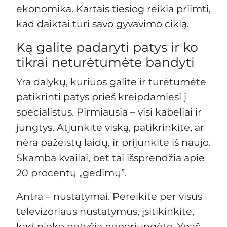
ekonomika. Kartais tiesiog reikia priimti,
kad daiktai turi savo gyvavimo ciklą.
Ką galite padaryti patys ir ko
tikrai neturėtumėte bandyti
Yra dalykų, kuriuos galite ir turėtumėte
patikrinti patys prieš kreipdamiesi į
specialistus. Pirmiausia – visi kabeliai ir
jungtys. Atjunkite viską, patikrinkite, ar
nėra pažeistų laidų, ir prijunkite iš naujo.
Skamba kvailai, bet tai išsprendžia apie
20 procentų „gedimų”.
Antra – nustatymai. Pereikite per visus
televizoriaus nustatymus, įsitikinkite,
kad nieko netyčia neperjungėte. Ypač