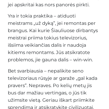
jei apskritai kas nors panorės pirkti.
Yra ir tokia praktika – atiduoti
meistrams „už dyką”, jei remontas per
brangus. Kai kurie Šiauliuose dirbantys
meistrai priima tokius televizorius,
išsiima veikiančias dalis ir naudoja
kitiems remontams. Jūs atsikratote
problemos, jie gauna dalis – win-win.
Bet svarbiausia – nepalikite seno
televizoriaus rūsyje ar garaže „gal kada
pravers”. Nepraves. Po kelių metų jis
bus dar mažiau vertingas, o jūs tik
užimsite vietą. Geriau iškart priimkite
sprendimą ir atsikratykite civilizuotai.