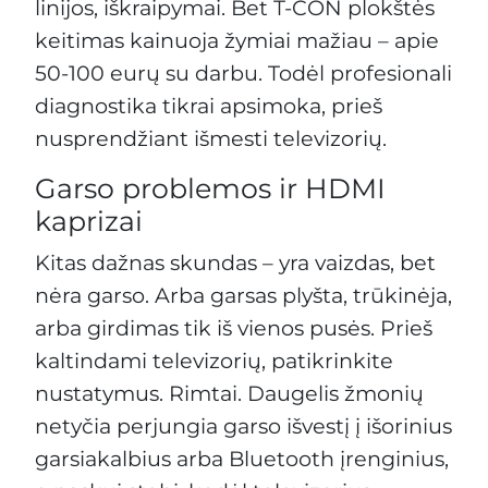
linijos, iškraipymai. Bet T-CON plokštės
keitimas kainuoja žymiai mažiau – apie
50-100 eurų su darbu. Todėl profesionali
diagnostika tikrai apsimoka, prieš
nusprendžiant išmesti televizorių.
Garso problemos ir HDMI
kaprizai
Kitas dažnas skundas – yra vaizdas, bet
nėra garso. Arba garsas plyšta, trūkinėja,
arba girdimas tik iš vienos pusės. Prieš
kaltindami televizorių, patikrinkite
nustatymus. Rimtai. Daugelis žmonių
netyčia perjungia garso išvestį į išorinius
garsiakalbius arba Bluetooth įrenginius,