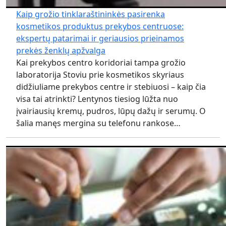
Kaip grožio tinklaraštininkės pasirenka
kosmetikos produktus prekybos centruose:
ekspertų patarimai ir geriausios prieinamos
prekės ženklų apžvalga
Kai prekybos centro koridoriai tampa grožio
laboratorija Stoviu prie kosmetikos skyriaus
didžiuliame prekybos centre ir stebiuosi – kaip čia
visa tai atrinkti? Lentynos tiesiog lūžta nuo
įvairiausių kremų, pudros, lūpų dažų ir serumų. O
šalia manęs mergina su telefonu rankose…