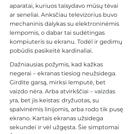
aparatai, kuriuos taisydavo mūsų tėvai
ar seneliai. Anksčiau televizorius buvo
mechaninis dalykas su elektroninėmis
lempomis, o dabar tai sudėtingas
kompiuteris su ekranu. Todėl ir gedimų
pobūdis pasikeitė kardinaliai.
Dažniausias požymis, kad kažkas
negerai – ekranas tiesiog neužsidega.
Girdite garsą, mirksi lemputė, bet
vaizdo nėra. Arba atvirkščiai – vaizdas
yra, bet jis keistas: dryžuotas, su
spalvinėmis linijomis, arba rodo tik pusę
ekrano. Kartais ekranas užsidega
sekundei ir vėl užgęsta. Šie simptomai