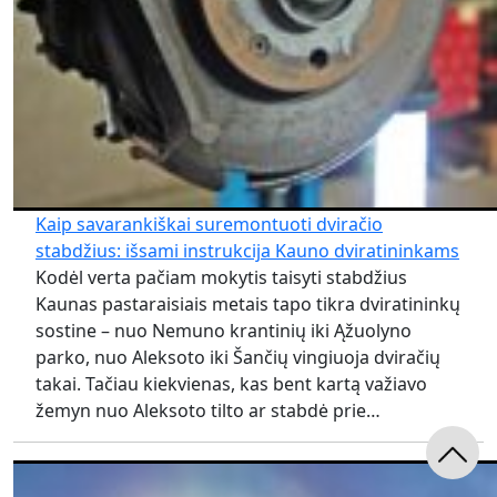
Kaip savarankiškai suremontuoti dviračio
stabdžius: išsami instrukcija Kauno dviratininkams
Kodėl verta pačiam mokytis taisyti stabdžius
Kaunas pastaraisiais metais tapo tikra dviratininkų
sostine – nuo Nemuno krantinių iki Ąžuolyno
parko, nuo Aleksoto iki Šančių vingiuoja dviračių
takai. Tačiau kiekvienas, kas bent kartą važiavo
žemyn nuo Aleksoto tilto ar stabdė prie…