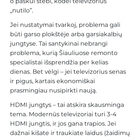
o paskui stebi, kodėl televizorius
„nutilo”.
Jei nustatymai tvarkoj, problema gali
būti garso plokštėje arba garsiakalbių
jungtyse. Tai santykinai nebrangi
problema, kurią Šiauliuose remonto
specialistai išsprendžia per kelias
dienas. Bet vėlgi – jei televizorius senas
ir pigus, kartais ekonomiškai
prasmingiau nusipirkti naują.
HDMI jungtys – tai atskira skausminga
tema. Modernūs televizoriai turi 3-4
HDMI jungtis, ir jos gana trapios. Jei
dažnai kišate ir traukiate laidus (žaidimų