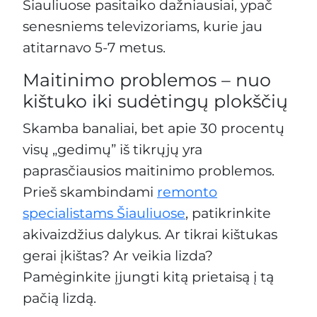
Šiauliuose pasitaiko dažniausiai, ypač
senesniems televizoriams, kurie jau
atitarnavo 5-7 metus.
Maitinimo problemos – nuo
kištuko iki sudėtingų plokščių
Skamba banaliai, bet apie 30 procentų
visų „gedimų” iš tikrųjų yra
paprasčiausios maitinimo problemos.
Prieš skambindami
remonto
specialistams Šiauliuose
, patikrinkite
akivaizdžius dalykus. Ar tikrai kištukas
gerai įkištas? Ar veikia lizda?
Pamėginkite įjungti kitą prietaisą į tą
pačią lizdą.