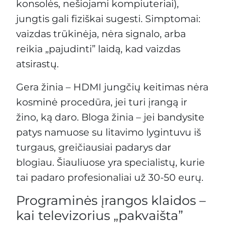
konsolės, nešiojami kompiuteriai),
jungtis gali fiziškai sugesti. Simptomai:
vaizdas trūkinėja, nėra signalo, arba
reikia „pajudinti” laidą, kad vaizdas
atsirastų.
Gera žinia – HDMI jungčių keitimas nėra
kosminė procedūra, jei turi įrangą ir
žino, ką daro. Bloga žinia – jei bandysite
patys namuose su litavimo lygintuvu iš
turgaus, greičiausiai padarys dar
blogiau. Šiauliuose yra specialistų, kurie
tai padaro profesionaliai už 30-50 eurų.
Programinės įrangos klaidos –
kai televizorius „pakvaišta”