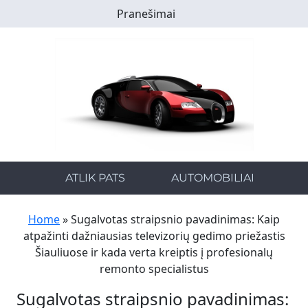
Skip
Pranešimai
to
main
content
ATLIK PATS
AUTOMOBILIAI
Home
»
Sugalvotas straipsnio pavadinimas: Kaip
atpažinti dažniausias televizorių gedimo priežastis
Šiauliuose ir kada verta kreiptis į profesionalų
remonto specialistus
Sugalvotas straipsnio pavadinimas: