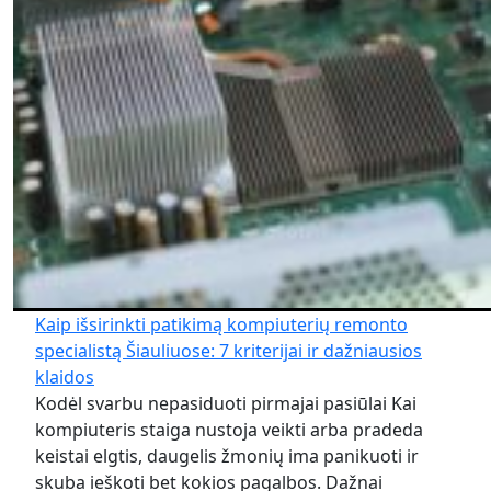
Kaip išsirinkti patikimą kompiuterių remonto
specialistą Šiauliuose: 7 kriterijai ir dažniausios
klaidos
Kodėl svarbu nepasiduoti pirmajai pasiūlai Kai
kompiuteris staiga nustoja veikti arba pradeda
keistai elgtis, daugelis žmonių ima panikuoti ir
skuba ieškoti bet kokios pagalbos. Dažnai