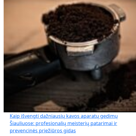
Kaip išvengti dažniausių kavos aparatų gedimų
Šiauliuose: profesionalių meisterių patarimai ir
prevencinės priežiūros gidas