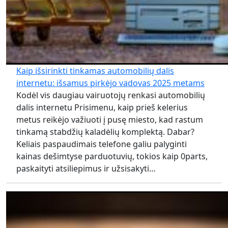
Kaip išsirinkti tinkamas automobilių dalis
internetu: išsamus pirkėjo vadovas 2025 metams
Kodėl vis daugiau vairuotojų renkasi automobilių
dalis internetu Prisimenu, kaip prieš kelerius
metus reikėjo važiuoti į pusę miesto, kad rastum
tinkamą stabdžių kaladėlių komplektą. Dabar?
Keliais paspaudimais telefone galiu palyginti
kainas dešimtyse parduotuvių, tokios kaip 0parts,
paskaityti atsiliepimus ir užsisakyti…