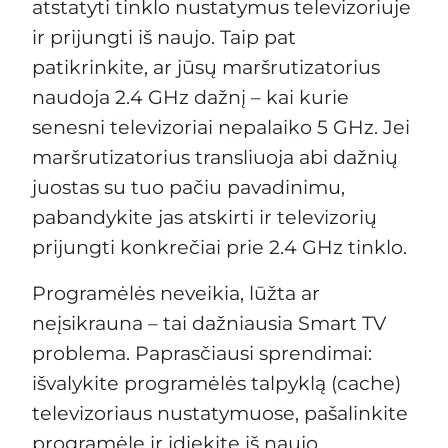
atstatyti tinklo nustatymus televizoriuje
ir prijungti iš naujo. Taip pat
patikrinkite, ar jūsų maršrutizatorius
naudoja 2.4 GHz dažnį – kai kurie
senesni televizoriai nepalaiko 5 GHz. Jei
maršrutizatorius transliuoja abi dažnių
juostas su tuo pačiu pavadinimu,
pabandykite jas atskirti ir televizorių
prijungti konkrečiai prie 2.4 GHz tinklo.
Programėlės neveikia, lūžta ar
neįsikrauna – tai dažniausia Smart TV
problema. Paprasčiausi sprendimai:
išvalykite programėlės talpyklą (cache)
televizoriaus nustatymuose, pašalinkite
programėlę ir įdiekite iš naujo,