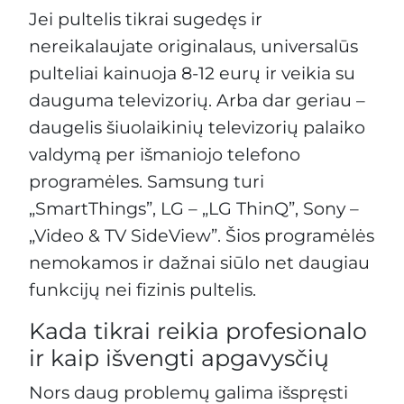
Jei pultelis tikrai sugedęs ir
nereikalaujate originalaus, universalūs
pulteliai kainuoja 8-12 eurų ir veikia su
dauguma televizorių. Arba dar geriau –
daugelis šiuolaikinių televizorių palaiko
valdymą per išmaniojo telefono
programėles. Samsung turi
„SmartThings”, LG – „LG ThinQ”, Sony –
„Video & TV SideView”. Šios programėlės
nemokamos ir dažnai siūlo net daugiau
funkcijų nei fizinis pultelis.
Kada tikrai reikia profesionalo
ir kaip išvengti apgavysčių
Nors daug problemų galima išspręsti