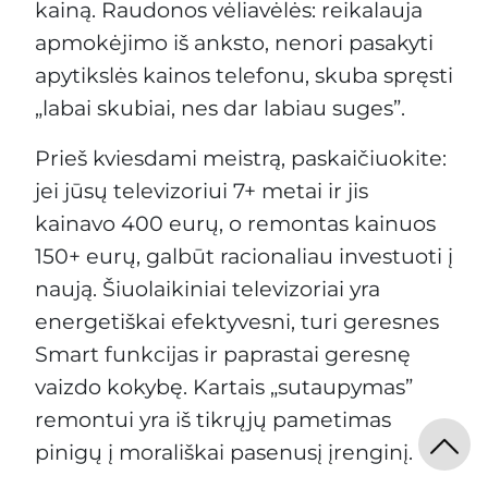
kainą. Raudonos vėliavėlės: reikalauja
apmokėjimo iš anksto, nenori pasakyti
apytikslės kainos telefonu, skuba spręsti
„labai skubiai, nes dar labiau suges”.
Prieš kviesdami meistrą, paskaičiuokite:
jei jūsų televizoriui 7+ metai ir jis
kainavo 400 eurų, o remontas kainuos
150+ eurų, galbūt racionaliau investuoti į
naują. Šiuolaikiniai televizoriai yra
energetiškai efektyvesni, turi geresnes
Smart funkcijas ir paprastai geresnę
vaizdo kokybę. Kartais „sutaupymas”
remontui yra iš tikrųjų pametimas
pinigų į morališkai pasenusį įrenginį.