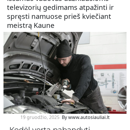
televizorių gedimams atpažinti ir
spręsti namuose prieš kviečiant
meistrą Kaune
19 gruodžio, 2025
By www.autosiauliai.lt
Kodėl verta pabandyti