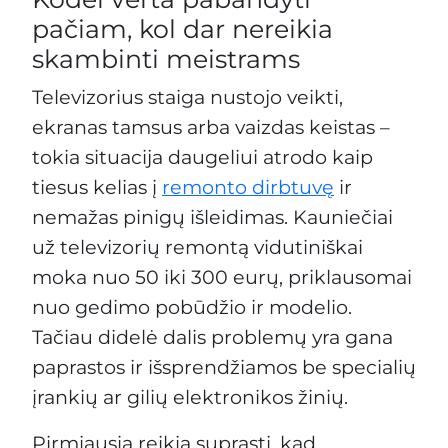
pačiam, kol dar nereikia
skambinti meistrams
Televizorius staiga nustojo veikti,
ekranas tamsus arba vaizdas keistas –
tokia situacija daugeliui atrodo kaip
tiesus kelias į
remonto dirbtuvę
ir
nemažas pinigų išleidimas. Kauniečiai
už televizorių remontą vidutiniškai
moka nuo 50 iki 300 eurų, priklausomai
nuo gedimo pobūdžio ir modelio.
Tačiau didelė dalis problemų yra gana
paprastos ir išsprendžiamos be specialių
įrankių ar gilių elektronikos žinių.
Pirmiausia reikia suprasti, kad