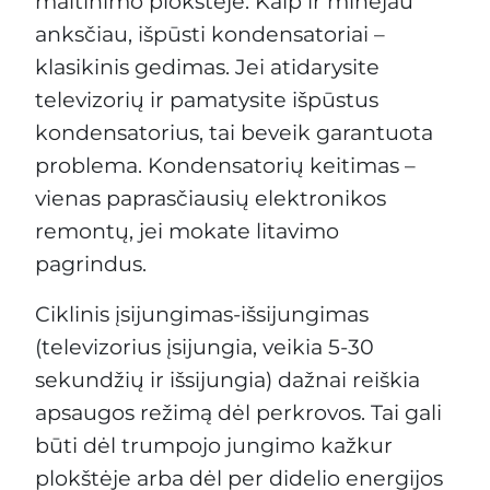
maitinimo plokštėje. Kaip ir minėjau
anksčiau, išpūsti kondensatoriai –
klasikinis gedimas. Jei atidarysite
televizorių ir pamatysite išpūstus
kondensatorius, tai beveik garantuota
problema. Kondensatorių keitimas –
vienas paprasčiausių elektronikos
remontų, jei mokate litavimo
pagrindus.
Ciklinis įsijungimas-išsijungimas
(televizorius įsijungia, veikia 5-30
sekundžių ir išsijungia) dažnai reiškia
apsaugos režimą dėl perkrovos. Tai gali
būti dėl trumpojo jungimo kažkur
plokštėje arba dėl per didelio energijos