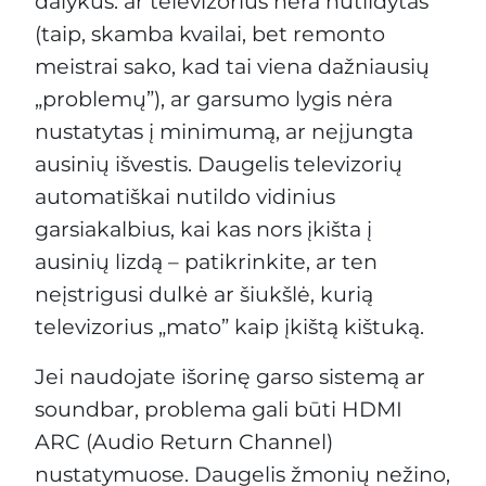
dalykus: ar televizorius nėra nutildytas
(taip, skamba kvailai, bet remonto
meistrai sako, kad tai viena dažniausių
„problemų”), ar garsumo lygis nėra
nustatytas į minimumą, ar neįjungta
ausinių išvestis. Daugelis televizorių
automatiškai nutildo vidinius
garsiakalbius, kai kas nors įkišta į
ausinių lizdą – patikrinkite, ar ten
neįstrigusi dulkė ar šiukšlė, kurią
televizorius „mato” kaip įkištą kištuką.
Jei naudojate išorinę garso sistemą ar
soundbar, problema gali būti HDMI
ARC (Audio Return Channel)
nustatymuose. Daugelis žmonių nežino,