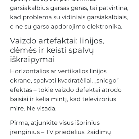
garsiakalbius garsas geras, tai patvirtina,
kad problema su vidiniais garsiakalbiais,
o ne su garso apdorojimo elektronika.
Vaizdo artefaktai: linijos,
dėmės ir keisti spalvų
iškraipymai
Horizontalios ar vertikalios linijos
ekrane, spalvoti kvadratėliai, „sniego”
efektas – tokie vaizdo defektai atrodo
baisiai ir kelia mintį, kad televizorius
mirė. Ne visada.
Pirma, atjunkite visus išorinius
įrenginius – TV priedėlius, žaidimų