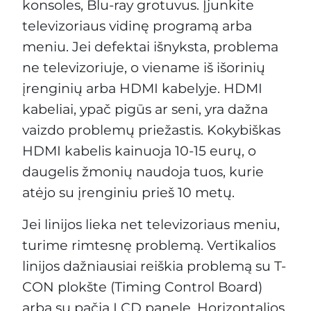
konsoles, Blu-ray grotuvus. Įjunkite
televizoriaus vidinę programą arba
meniu. Jei defektai išnyksta, problema
ne televizoriuje, o viename iš išorinių
įrenginių arba HDMI kabelyje. HDMI
kabeliai, ypač pigūs ar seni, yra dažna
vaizdo problemų priežastis. Kokybiškas
HDMI kabelis kainuoja 10-15 eurų, o
daugelis žmonių naudoja tuos, kurie
atėjo su įrenginiu prieš 10 metų.
Jei linijos lieka net televizoriaus meniu,
turime rimtesnę problemą. Vertikalios
linijos dažniausiai reiškia problemą su T-
CON plokšte (Timing Control Board)
arba su pačia LCD panele. Horizontalios