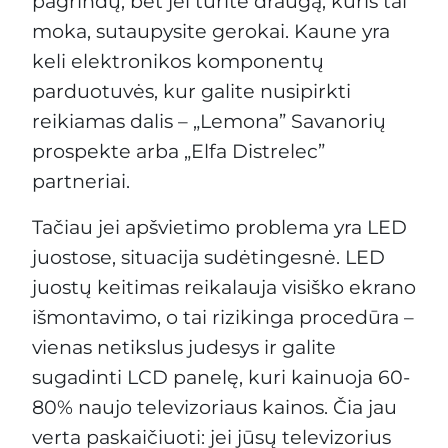
pagrindų, bet jei turite draugą, kuris tai
moka, sutaupysite gerokai. Kaune yra
keli elektronikos komponentų
parduotuvės, kur galite nusipirkti
reikiamas dalis – „Lemona” Savanorių
prospekte arba „Elfa Distrelec”
partneriai.
Tačiau jei apšvietimo problema yra LED
juostose, situacija sudėtingesnė. LED
juostų keitimas reikalauja visiško ekrano
išmontavimo, o tai rizikinga procedūra –
vienas netikslus judesys ir galite
sugadinti LCD panelę, kuri kainuoja 60-
80% naujo televizoriaus kainos. Čia jau
verta paskaičiuoti: jei jūsų televizorius