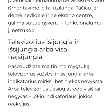
praktiškai neįmanoma be visiško ekrano
išmontavimo, o tai rizikinga. Tačiau jei
dėmė nedidelė ir ne ekrano centre,
galima su tuo gyventi – funkcionalumui
ji netrukdo.
Televizorius įsijungia ir
išsijungia arba visai
neįsijungia
Paspaudžiate maitinimo mygtuką,
televizorius sužybsi ir išsijungia, arba
indikatorius mirksi, bet niekas nevyksta.
Arba televizorius tiesiog atrodo visiškai
negyvas – jokio indikatoriaus, jokios
reakcijos.