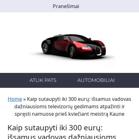
Skip
Pranešimai
to
main
content
ATLIK PATS
AUTOMOBILIAI
Home
»
Kaip sutaupyti iki 300 eurų: išsamus vadovas
dažniausioms televizorių gedimams atpažinti ir
spręsti namuose prieš kviečiant meistrą Kaune
Kaip sutaupyti iki 300 eurų:
išsamus vadovas dažniausioms