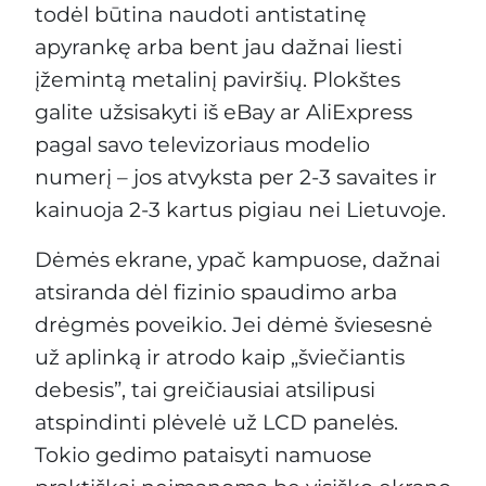
todėl būtina naudoti antistatinę
apyrankę arba bent jau dažnai liesti
įžemintą metalinį paviršių. Plokštes
galite užsisakyti iš eBay ar AliExpress
pagal savo televizoriaus modelio
numerį – jos atvyksta per 2-3 savaites ir
kainuoja 2-3 kartus pigiau nei Lietuvoje.
Dėmės ekrane, ypač kampuose, dažnai
atsiranda dėl fizinio spaudimo arba
drėgmės poveikio. Jei dėmė šviesesnė
už aplinką ir atrodo kaip „šviečiantis
debesis”, tai greičiausiai atsilipusi
atspindinti plėvelė už LCD panelės.
Tokio gedimo pataisyti namuose