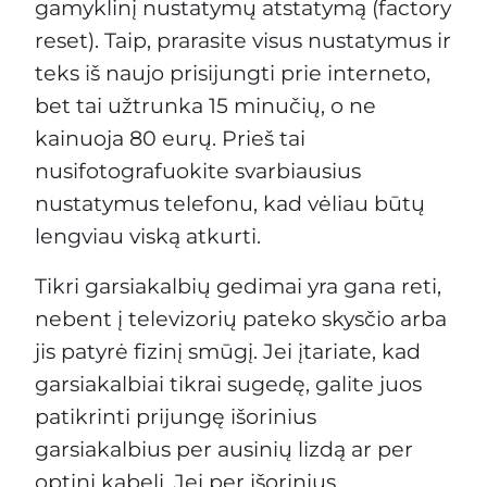
gamyklinį nustatymų atstatymą (factory
reset). Taip, prarasite visus nustatymus ir
teks iš naujo prisijungti prie interneto,
bet tai užtrunka 15 minučių, o ne
kainuoja 80 eurų. Prieš tai
nusifotografuokite svarbiausius
nustatymus telefonu, kad vėliau būtų
lengviau viską atkurti.
Tikri garsiakalbių gedimai yra gana reti,
nebent į televizorių pateko skysčio arba
jis patyrė fizinį smūgį. Jei įtariate, kad
garsiakalbiai tikrai sugedę, galite juos
patikrinti prijungę išorinius
garsiakalbius per ausinių lizdą ar per
optinį kabelį. Jei per išorinius