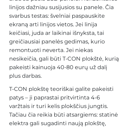
linijos dažniau susijusios su panele. Čia
svarbus testas: švelniai paspauskite
ekraną arti linijos vietos. Jei linija
keičiasi, juda ar laikinai išnyksta, tai
greičiausiai panelės gedimas, kurio
remontuoti neverta. Jei niekas
nesikeičia, gali būti T-CON plokštė, kurią
pakeisti kainuoja 40-80 eurų už dalį
plus darbas.
T-CON plokštę teoriškai galite pakeisti
patys – ji paprastai pritvirtinta 4-6
varžtais ir turi kelis plokščius jungtis.
Tačiau čia reikia būti atsargiems: statinė
elektra gali sugadinti naują plokštę,