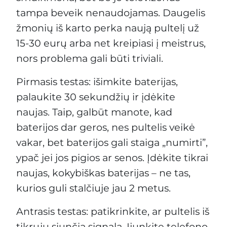
tampa beveik nenaudojamas. Daugelis
žmonių iš karto perka naują pultelį už
15-30 eurų arba net kreipiasi į meistrus,
nors problema gali būti triviali.
Pirmasis testas: išimkite baterijas,
palaukite 30 sekundžių ir įdėkite
naujas. Taip, galbūt manote, kad
baterijos dar geros, nes pultelis veikė
vakar, bet baterijos gali staiga „numirti”,
ypač jei jos pigios ar senos. Įdėkite tikrai
naujas, kokybiškas baterijas – ne tas,
kurios guli stalčiuje jau 2 metus.
Antrasis testas: patikrinkite, ar pultelis iš
tikrųjų siunčia signalą. Įjunkite telefono