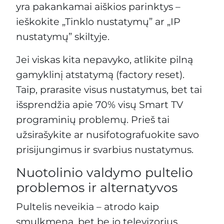
yra pakankamai aiškios parinktys –
ieškokite „Tinklo nustatymų” ar „IP
nustatymų” skiltyje.
Jei viskas kita nepavyko, atlikite pilną
gamyklinį atstatymą (factory reset).
Taip, prarasite visus nustatymus, bet tai
išsprendžia apie 70% visų Smart TV
programinių problemų. Prieš tai
užsirašykite ar nusifotografuokite savo
prisijungimus ir svarbius nustatymus.
Nuotolinio valdymo pultelio
problemos ir alternatyvos
Pultelis neveikia – atrodo kaip
smulkmena, bet be jo televizorius