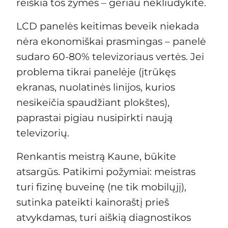
reiškia tos žymės – geriau nekliudykite.
LCD panelės keitimas beveik niekada
nėra ekonomiškai prasmingas – panelė
sudaro 60-80% televizoriaus vertės. Jei
problema tikrai panelėje (įtrūkęs
ekranas, nuolatinės linijos, kurios
nesikeičia spaudžiant plokštes),
paprastai pigiau nusipirkti naują
televizorių.
Renkantis meistrą Kaune, būkite
atsargūs. Patikimi požymiai: meistras
turi fizinę buveinę (ne tik mobilųjį),
sutinka pateikti kainoraštį prieš
atvykdamas, turi aiškią diagnostikos