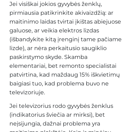
Jei visiškai jokios gyvybės ženklų,
pirmiausia patikrinkite akivaizdžią: ar
maitinimo laidas tvirtai įkištas abiejuose
galuose, ar veikia elektros lizdas
(išbandykite kitą įrenginį tame pačiame
lizde), ar nėra perkaitusio saugiklio
paskirstymo skyde. Skamba
elementariai, bet remonto specialistai
patvirtina, kad maždaug 15% iškvietimų
baigiasi tuo, kad problema buvo ne
televizoriuje.
Jei televizorius rodo gyvybės ženklus
(indikatorius šviečia ar mirksi), bet
neįsijungia, dažnai problema yra