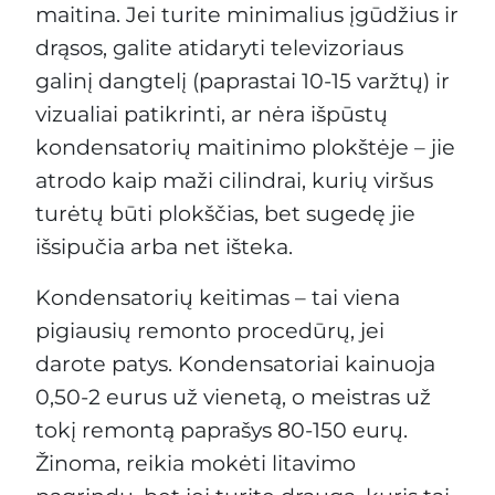
maitina. Jei turite minimalius įgūdžius ir
drąsos, galite atidaryti televizoriaus
galinį dangtelį (paprastai 10-15 varžtų) ir
vizualiai patikrinti, ar nėra išpūstų
kondensatorių maitinimo plokštėje – jie
atrodo kaip maži cilindrai, kurių viršus
turėtų būti plokščias, bet sugedę jie
išsipučia arba net išteka.
Kondensatorių keitimas – tai viena
pigiausių remonto procedūrų, jei
darote patys. Kondensatoriai kainuoja
0,50-2 eurus už vienetą, o meistras už
tokį remontą paprašys 80-150 eurų.
Žinoma, reikia mokėti litavimo