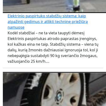
Elektrinio paspirtuko stabdžių sistema: kaip
atpažinti gedimus ir atlikti techninę priežiūrą
namuose
Kodėl stabdžiai – ne ta vieta taupyti dėmesį
Elektrinis paspirtukas atrodo paprastas įrenginys,
kol kažkas eina ne taip. Stabdžių sistema – viena tų
dalių, kurią žmonės dažniausiai ignoruoja tol, kol ji
nebepajėgia sustabdyti 90 kg sveriančio žmogaus,
važiuojančio 25 km/h.…