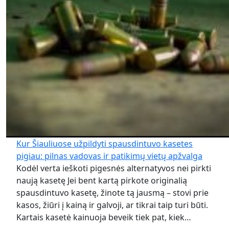
Kur Šiauliuose užpildyti spausdintuvo kasetes
pigiau: pilnas vadovas ir patikimų vietų apžvalga
Kodėl verta ieškoti pigesnės alternatyvos nei pirkti
naują kasetę Jei bent kartą pirkote originalią
spausdintuvo kasetę, žinote tą jausmą – stovi prie
kasos, žiūri į kainą ir galvoji, ar tikrai taip turi būti.
Kartais kasetė kainuoja beveik tiek pat, kiek…