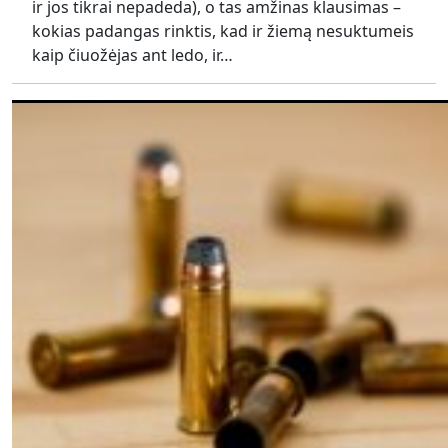
ir jos tikrai nepadeda), o tas amžinas klausimas –
kokias padangas rinktis, kad ir žiemą nesuktumeis
kaip čiuožėjas ant ledo, ir…