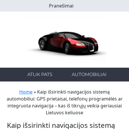
Skip
Pranešimai
to
main
content
ATLIK PATS
AUTOMOBILIAI
Home
»
Kaip išsirinkti navigacijos sistemą
automobiliui: GPS prietaisai, telefonų programėlės ar
integruota navigacija – kas iš tikrųjų veikia geriausiai
Lietuvos keliuose
Kaip išsirinkti navigacijos sistemą