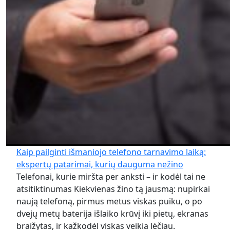
Kaip pailginti išmaniojo telefono tarnavimo laiką:
ekspertų patarimai, kurių dauguma nežino
Telefonai, kurie miršta per anksti – ir kodėl tai ne
atsitiktinumas Kiekvienas žino tą jausmą: nupirkai
naują telefoną, pirmus metus viskas puiku, o po
dvejų metų baterija išlaiko krūvį iki pietų, ekranas
braižytas, ir kažkodėl viskas veikia lėčiau.