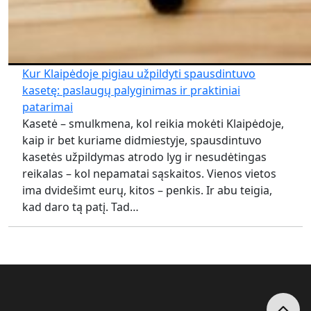
Kur Klaipėdoje pigiau užpildyti spausdintuvo
kasetę: paslaugų palyginimas ir praktiniai
patarimai
Kasetė – smulkmena, kol reikia mokėti Klaipėdoje,
kaip ir bet kuriame didmiestyje, spausdintuvo
kasetės užpildymas atrodo lyg ir nesudėtingas
reikalas – kol nepamatai sąskaitos. Vienos vietos
ima dvidešimt eurų, kitos – penkis. Ir abu teigia,
kad daro tą patį. Tad…