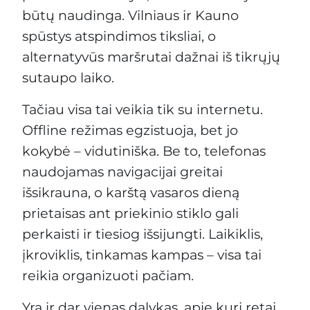
būtų naudinga. Vilniaus ir Kauno
spūstys atspindimos tiksliai, o
alternatyvūs maršrutai dažnai iš tikrųjų
sutaupo laiko.
Tačiau visa tai veikia tik su internetu.
Offline režimas egzistuoja, bet jo
kokybė – vidutiniška. Be to, telefonas
naudojamas navigacijai greitai
išsikrauna, o karštą vasaros dieną
prietaisas ant priekinio stiklo gali
perkaisti ir tiesiog išsijungti. Laikiklis,
įkroviklis, tinkamas kampas – visa tai
reikia organizuoti pačiam.
Yra ir dar vienas dalykas, apie kurį retai