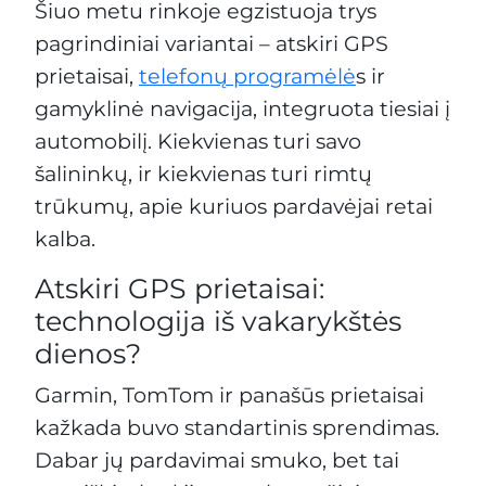
Šiuo metu rinkoje egzistuoja trys
pagrindiniai variantai – atskiri GPS
prietaisai,
telefonų programėlė
s ir
gamyklinė navigacija, integruota tiesiai į
automobilį. Kiekvienas turi savo
šalininkų, ir kiekvienas turi rimtų
trūkumų, apie kuriuos pardavėjai retai
kalba.
Atskiri GPS prietaisai:
technologija iš vakarykštės
dienos?
Garmin, TomTom ir panašūs prietaisai
kažkada buvo standartinis sprendimas.
Dabar jų pardavimai smuko, bet tai