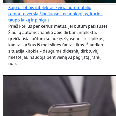
Kaip dirbtinis intelektas keičia automobilių
remonto verslą Šiauliuose: technologijos, kurios
taupo laiką ir pinigus
Prieš kokius penkerius metus, jei būtum paklausęs
Šiaulių automechaniko apie dirbtinį intelektą,
greičiausiai būtum sulaukęs šypsenos ir replikos,
kad tai kažkas iš mokslinės fantastikos. Šiandien
situacija kitokia – dauguma didesnių dirbtuvių
mieste jau naudoja bent vieną AI pagrįstą įrankį,
nors…