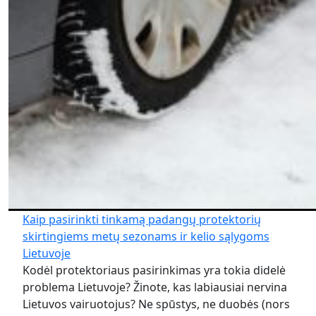
Kaip pasirinkti tinkamą padangų protektorių
skirtingiems metų sezonams ir kelio sąlygoms
Lietuvoje
Kodėl protektoriaus pasirinkimas yra tokia didelė
problema Lietuvoje? Žinote, kas labiausiai nervina
Lietuvos vairuotojus? Ne spūstys, ne duobės (nors