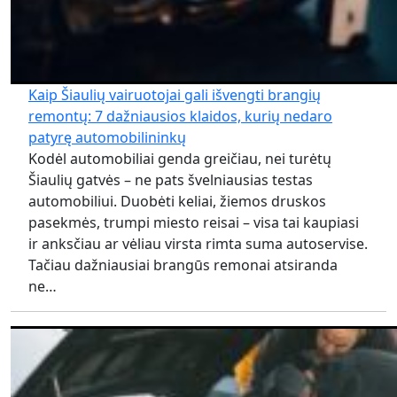
Kaip Šiaulių vairuotojai gali išvengti brangių
remontų: 7 dažniausios klaidos, kurių nedaro
patyrę automobilininkų
Kodėl automobiliai genda greičiau, nei turėtų
Šiaulių gatvės – ne pats švelniausias testas
automobiliui. Duobėti keliai, žiemos druskos
pasekmės, trumpi miesto reisai – visa tai kaupiasi
ir anksčiau ar vėliau virsta rimta suma autoservise.
Tačiau dažniausiai brangūs remonai atsiranda
ne…