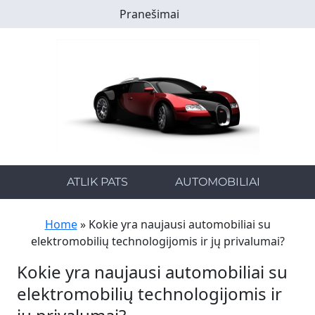
Skip
Pranešimai
to
main
content
ATLIK PATS
AUTOMOBILIAI
Home
»
Kokie yra naujausi automobiliai su
elektromobilių technologijomis ir jų privalumai?
Kokie yra naujausi automobiliai su
elektromobilių technologijomis ir