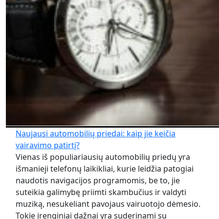
Naujausi automobilių priedai: kaip jie keičia
vairavimo patirtį?
Vienas iš populiariausių automobilių priedų yra
išmanieji telefonų laikikliai, kurie leidžia patogiai
naudotis navigacijos programomis, be to, jie
suteikia galimybę priimti skambučius ir valdyti
muziką, nesukeliant pavojaus vairuotojo dėmesio.
Tokie įrenginiai dažnai yra suderinami su