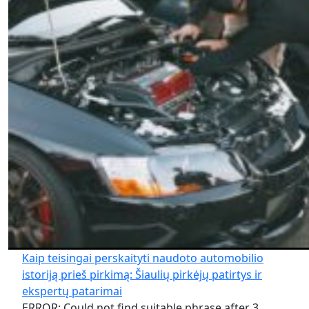
Kaip teisingai perskaityti naudoto automobilio
istoriją prieš pirkimą: Šiaulių pirkėjų patirtys ir
ekspertų patarimai
ERROR: Could not find suitable phrase after 3