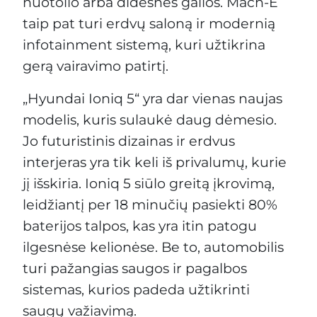
nuotolio arba didesnės galios. Mach-E
taip pat turi erdvų saloną ir modernią
infotainment sistemą, kuri užtikrina
gerą vairavimo patirtį.
„Hyundai Ioniq 5“ yra dar vienas naujas
modelis, kuris sulaukė daug dėmesio.
Jo futuristinis dizainas ir erdvus
interjeras yra tik keli iš privalumų, kurie
jį išskiria. Ioniq 5 siūlo greitą įkrovimą,
leidžiantį per 18 minučių pasiekti 80%
baterijos talpos, kas yra itin patogu
ilgesnėse kelionėse. Be to, automobilis
turi pažangias saugos ir pagalbos
sistemas, kurios padeda užtikrinti
saugų važiavimą.