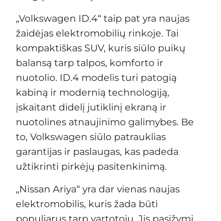
„Volkswagen ID.4“ taip pat yra naujas
žaidėjas elektromobilių rinkoje. Tai
kompaktiškas SUV, kuris siūlo puikų
balansą tarp talpos, komforto ir
nuotolio. ID.4 modelis turi patogią
kabiną ir modernią technologiją,
įskaitant didelį jutiklinį ekraną ir
nuotolines atnaujinimo galimybes. Be
to, Volkswagen siūlo patrauklias
garantijas ir paslaugas, kas padeda
užtikrinti pirkėjų pasitenkinimą.
„Nissan Ariya“ yra dar vienas naujas
elektromobilis, kuris žada būti
populiarus tarp vartotojų. Jis pasižymi