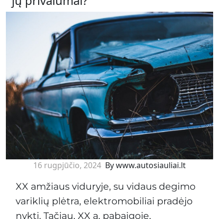
jų privalumai?
16 rugpjūčio, 2024
By www.autosiauliai.lt
XX amžiaus viduryje, su vidaus degimo
variklių plėtra, elektromobiliai pradėjo
nykti. Tačiau, XX a. pabaigoje,