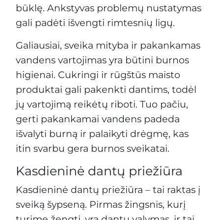
būklę. Ankstyvas problemų nustatymas
gali padėti išvengti rimtesnių ligų.
Galiausiai, sveika mityba ir pakankamas
vandens vartojimas yra būtini burnos
higienai. Cukringi ir rūgštūs maisto
produktai gali pakenkti dantims, todėl
jų vartojimą reikėtų riboti. Tuo pačiu,
gerti pakankamai vandens padeda
išvalyti burną ir palaikyti drėgmę, kas
itin svarbu gera burnos sveikatai.
Kasdieninė dantų priežiūra
Kasdieninė dantų priežiūra – tai raktas į
sveiką šypseną. Pirmas žingsnis, kurį
turime žengti, yra dantų valymas, ir tai