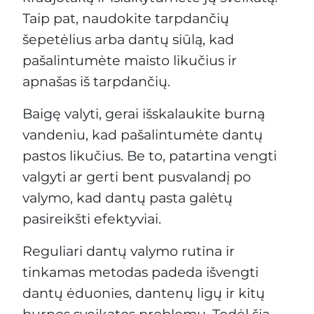
Taip pat, naudokite tarpdančių
šepetėlius arba dantų siūlą, kad
pašalintumėte maisto likučius ir
apnašas iš tarpdančių.
Baigę valyti, gerai išskalaukite burną
vandeniu, kad pašalintumėte dantų
pastos likučius. Be to, patartina vengti
valgyti ar gerti bent pusvalandį po
valymo, kad dantų pasta galėtų
pasireikšti efektyviai.
Reguliari dantų valymo rutina ir
tinkamas metodas padeda išvengti
dantų ėduonies, dantenų ligų ir kitų
burnos sveikatos problemų. Todėl šią