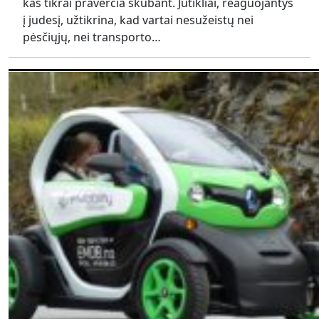
kas tikrai praverčia skubant. Jutikliai, reaguojantys
į judesį, užtikrina, kad vartai nesužeistų nei
pėsčiųjų, nei transporto…