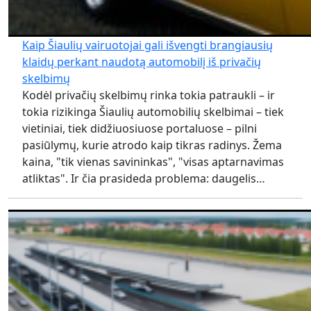
Kaip Šiaulių vairuotojai gali išvengti brangiausių
klaidų perkant naudotą automobilį iš privačių
skelbimų
Kodėl privačių skelbimų rinka tokia patraukli – ir
tokia rizikinga Šiaulių automobilių skelbimai – tiek
vietiniai, tiek didžiuosiuose portaluose – pilni
pasiūlymų, kurie atrodo kaip tikras radinys. Žema
kaina, "tik vienas savininkas", "visas aptarnavimas
atliktas". Ir čia prasideda problema: daugelis…