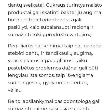
dantų sveikatai. Cukraus turintys maisto
produktai gali skatinti bakterijų augimą
burnoje, todėl odontologas gali
pasiūlyti, kaip subalansuoti racioną ir
sumažinti tokių produktų vartojimą.
Reguliarūs patikrinimai taip pat padeda
stebėti dantų ir žandikaulių augimą,
ypač vaikams ir paaugliams. Laiku
pastebėtos problemos dažnai gali būti
lengviau ištaisomos, taip išvengiama
sudėtingesnių gydymo procedūrų
vėliau.
Be to, apsilankymai pas odontologą gali
sumažinti baimę, susijusią su dantų