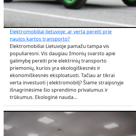
Elektromobiliai lietuvoje: ar verta pereiti prie
naujos kartos transporto?
Elektromobiliai Lietuvoje pamažu tampa vis
populiaresni. Vis daugiau žmonių svarsto apie
galimybę pereiti prie elektrinių transporto
priemonių, kurios yra ekologiškesnės ir
ekonomiškesnės eksploatuoti. Tačiau ar tikrai
verta investuoti į elektromobilį? Šiame straipsnyje
išnagrinėsime šio sprendimo privalumus ir
trūkumus. Ekologinė nauda…