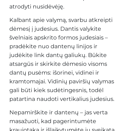
atrodyti nusidėvėję.
Kalbant apie valymą, svarbu atkreipti
dėmesį į judesius. Dantis valykite
švelniais apskrito formos judesiais –
pradėkite nuo dantenų linijos ir
judėkite link dantų galiukų. Būkite
atsargūs ir skirkite dėmesio visoms
dantų pusėms: išorinei, vidinei ir
kramtomajai. Vidinių paviršių valymas
gali būti kiek sudėtingesnis, todėl
patartina naudoti vertikalius judesius.
Nepamirškite ir dantenų – jas verta
masažuoti, kad pagerintumėte
kraujotaką ir išlaikytumėte jų sveikatą.