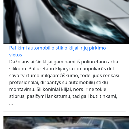
Patikimi automobilio stiklo klijai ir jų pirkimo
vietos
Dažniausiai šie klijai gaminami iš poliuretano arba
silikono. Poliuretano klijai yra itin populiarūs dėl
savo tvirtumo ir ilgaamžiškumo, todėl juos renkasi
profesionalai, dirbantys su automobilių stiklų
montavimu. Silikoniniai klijai, nors ir ne tokie
stiprūs, pasižymi lankstumu, tad gali būti tinkami,
…