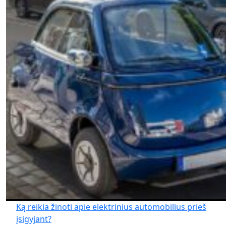
Ką reikia žinoti apie elektrinius automobilius prieš
įsigyjant?