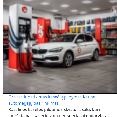
Greitas ir patikimas kasečių pildymas Kaune:
automėgėjų pasirinkimas
Rašalinės kasetės pildomos skystu rašalu, kurį
įpurškiama į kasečių vidų per specialiai padarytas