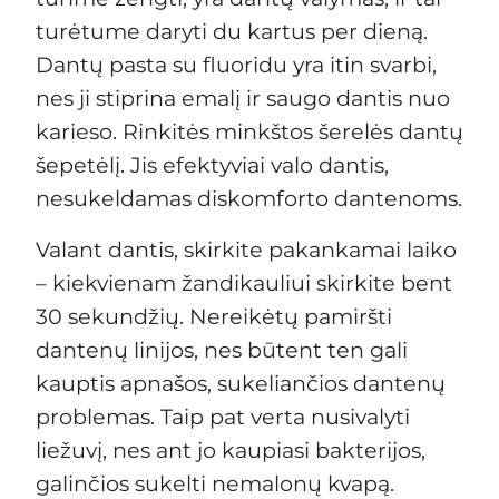
turėtume daryti du kartus per dieną.
Dantų pasta su fluoridu yra itin svarbi,
nes ji stiprina emalį ir saugo dantis nuo
karieso. Rinkitės minkštos šerelės dantų
šepetėlį. Jis efektyviai valo dantis,
nesukeldamas diskomforto dantenoms.
Valant dantis, skirkite pakankamai laiko
– kiekvienam žandikauliui skirkite bent
30 sekundžių. Nereikėtų pamiršti
dantenų linijos, nes būtent ten gali
kauptis apnašos, sukeliančios dantenų
problemas. Taip pat verta nusivalyti
liežuvį, nes ant jo kaupiasi bakterijos,
galinčios sukelti nemalonų kvapą.