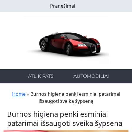
Skip
Pranešimai
to
main
content
ATLIK PATS
AUTOMOBILIAI
Home
»
Burnos higiena penki esminiai patarimai
išsaugoti sveiką šypseną
Burnos higiena penki esminiai
patarimai išsaugoti sveiką šypseną